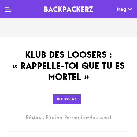
BACKPACKERZ
Mag
TV
MAG
AGENDA
KLUB DES LOOSERS :
Clips
Dossiers
Paris
« RAPPELLE-TOI QUE TU ES
Live
Tops
Festivals
MORTEL »
Documentaires
Interviews
Web-séries
Chroniques
INTERVIEWS
Sorties
Rédac :
Florian Perraudin-Houssard
Newsletter