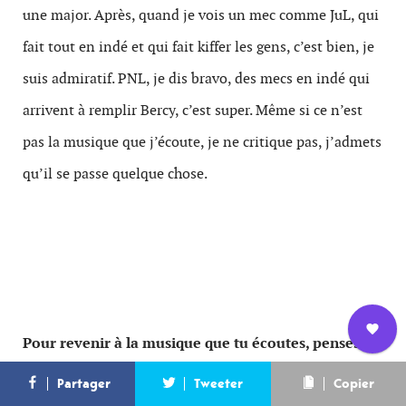
une major. Après, quand je vois un mec comme JuL, qui
fait tout en indé et qui fait kiffer les gens, c’est bien, je
suis admiratif. PNL, je dis bravo, des mecs en indé qui
arrivent à remplir Bercy, c’est super. Même si ce n’est
pas la musique que j’écoute, je ne critique pas, j’admets
qu’il se passe quelque chose.
Pour revenir à la musique que tu écoutes, penses-tu
Nous
L’équipe
Contact
Newsletter
que le rap français souffre encore d’un complexe
Partager
Tweeter
Copier
rejoindre