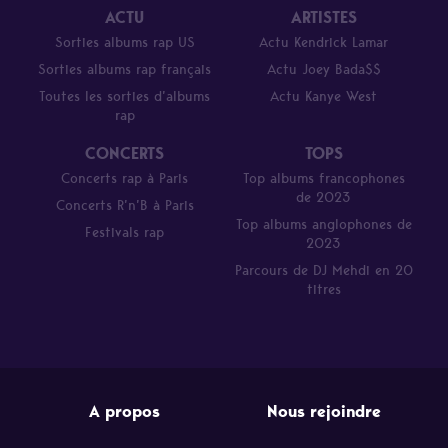
ACTU
ARTISTES
Sorties albums rap US
Actu Kendrick Lamar
Sorties albums rap français
Actu Joey Bada$$
Toutes les sorties d’albums
Actu Kanye West
rap
CONCERTS
TOPS
Concerts rap à Paris
Top albums francophones
de 2023
Concerts R’n’B à Paris
Top albums anglophones de
Festivals rap
2023
Parcours de DJ Mehdi en 20
titres
A propos
Nous rejoindre