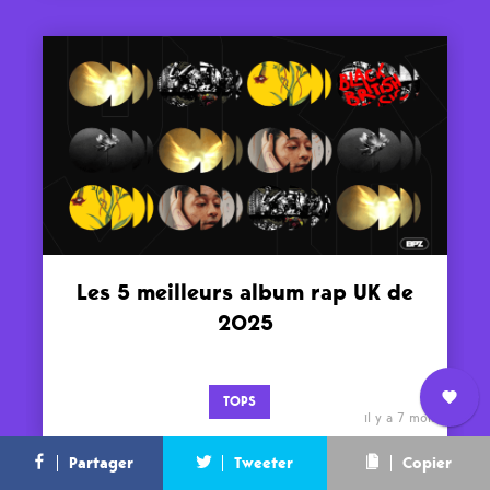
Les 5 meilleurs album rap UK de
2025
TOPS
il y a 7 mois
Nous
L’équipe
Contact
Newsletter
Partager
Tweeter
Copier
rejoindre