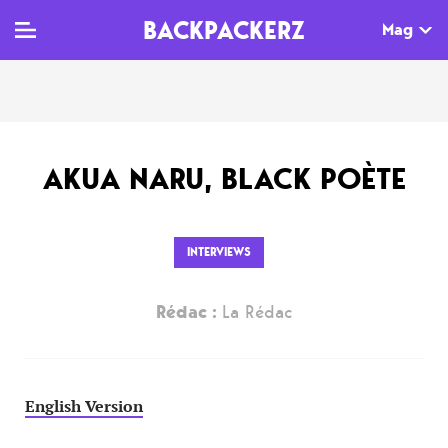
BACKPACKERZ
Mag
TV
MAG
AGENDA
AKUA NARU, BLACK POÈTE
Clips
Dossiers
Paris
Live
Tops
Festivals
INTERVIEWS
Documentaires
Interviews
Rédac :
La Rédac
Web-séries
Chroniques
Sorties
Newsletter
English Version