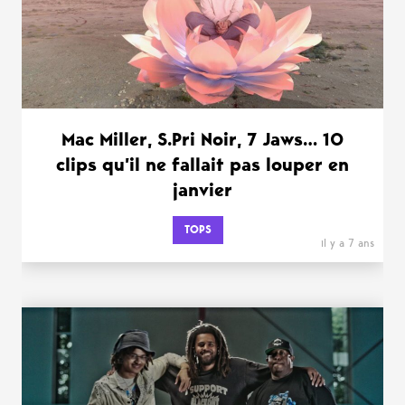
Mac Miller, S.Pri Noir, 7 Jaws… 10
clips qu’il ne fallait pas louper en
janvier
TOPS
il y a 7 ans