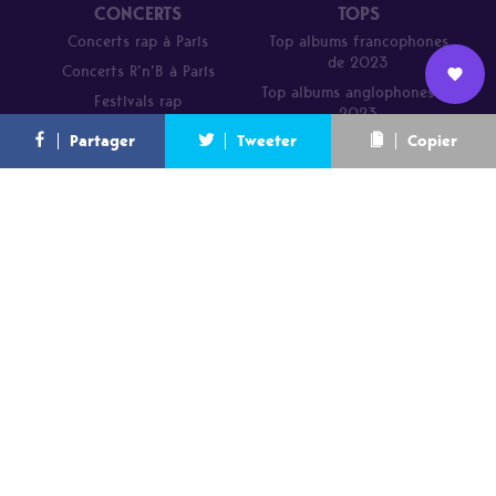
CONCERTS
TOPS
Concerts rap à Paris
Top albums francophones
de 2023
Concerts R’n’B à Paris
Top albums anglophones de
Festivals rap
Nous
2023
L’équipe
Contact
Newsletter
Partager
Tweeter
Copier
rejoindre
Parcours de DJ Mehdi en 20
titres
A propos
Nous rejoindre
Promo
Contact
Crédits
Newsletter
BACKPACKERZ – Tous droits réservés 2025