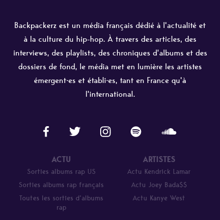
Backpackerz est un média français dédié à l'actualité et
à la culture du hip-hop. À travers des articles, des
interviews, des playlists, des chroniques d'albums et des
dossiers de fond, le média met en lumière les artistes
émergent·es et établi·es, tant en France qu'à
l'international.
ACTU
ARTISTES
Sorties albums rap US
Actu Kendrick Lamar
Sorties albums rap français
Actu Joey Bada$$
Toutes les sorties d’albums
Actu Kanye West
rap