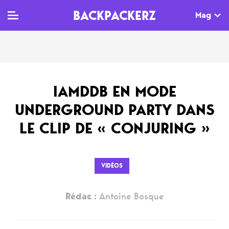
BACKPACKERZ
Mag
TV
MAG
AGENDA
IAMDDB EN MODE
Clips
Dossiers
Paris
UNDERGROUND PARTY DANS
Live
Tops
Festivals
LE CLIP DE « CONJURING »
Documentaires
Interviews
Web-séries
Chroniques
VIDÉOS
Sorties
Rédac :
Antoine Bosque
Newsletter