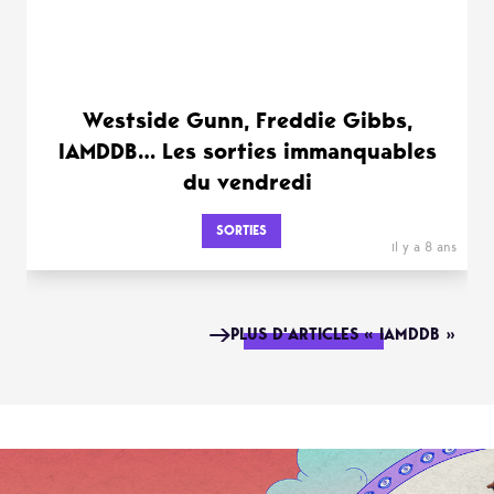
Westside Gunn, Freddie Gibbs,
IAMDDB… Les sorties immanquables
du vendredi
SORTIES
il y a 8 ans
PLUS D'ARTICLES « IAMDDB »