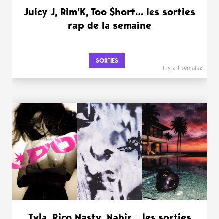
Juicy J, Rim’K, Too $hort… les sorties
rap de la semaine
SORTIES
il y a 1 semaine
Tyla, Rico Nasty, Nahir… les sorties