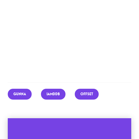
GUNNA
IAMDDB
OFFSET