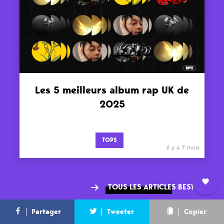
Les 5 meilleurs album rap UK de
2025
TOPS
il y a 7 mois
TOUS LES ARTICLES BEST OF
Nous
L’équipe
Contact
Newsletter
Partager
Tweeter
Copier
rejoindre