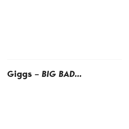
Giggs –
BIG BAD…