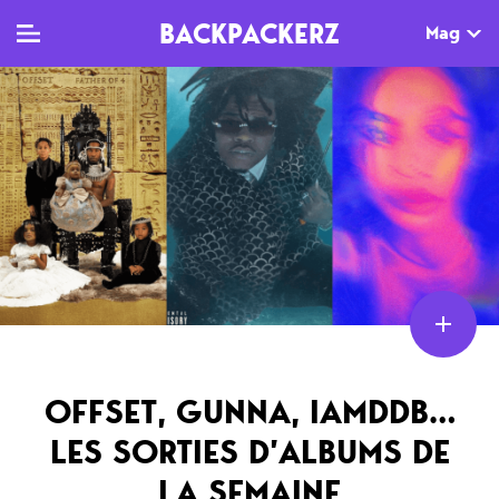
BACKPACKERZ
Mag
TV
MAG
AGENDA
Clips
Dossiers
Paris
Live
Tops
Festivals
Documentaires
Interviews
Web-séries
Chroniques
Sorties
OFFSET, GUNNA, IAMDDB…
LES SORTIES D’ALBUMS DE
Newsletter
LA SEMAINE