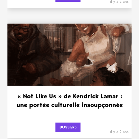
il y a 2 ans
« Not Like Us » de Kendrick Lamar :
une portée culturelle insoupçonnée
DOSSIERS
il y a 2 ans