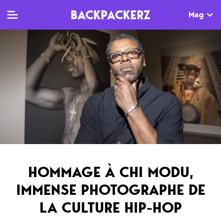
BACKPACKERZ
Mag
TV
MAG
AGENDA
Clips
Dossiers
Paris
Live
Tops
Festivals
Documentaires
Interviews
Web-séries
Chroniques
HOMMAGE À CHI MODU,
Sorties
IMMENSE PHOTOGRAPHE DE
Newsletter
LA CULTURE HIP-HOP