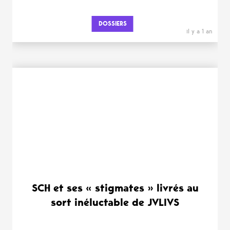
DOSSIERS
il y a 1 an
SCH et ses « stigmates » livrés au
sort inéluctable de JVLIVS