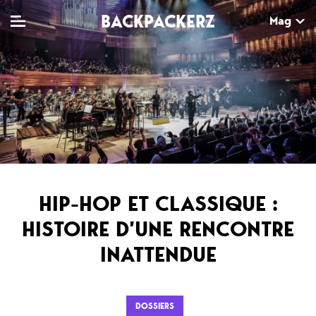
BACKPACKERZ
Mag
TV
MAG
AGENDA
Clips
Dossiers
Paris
Live
Tops
Festivals
Documentaires
Interviews
HIP-HOP ET CLASSIQUE :
Web-séries
Chroniques
HISTOIRE D’UNE RENCONTRE
INATTENDUE
Sorties
Newsletter
DOSSIERS