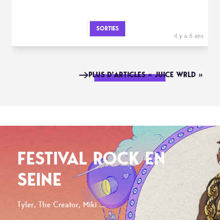
SORTIES
il y a 6 ans
PLUS D'ARTICLES « JUICE WRLD »
FESTIVAL ROCK EN
SEINE
Tyler, The Creator, Miki ...