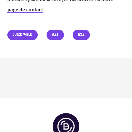
page de contact
.
JUICE WRLD
NAS
RZA