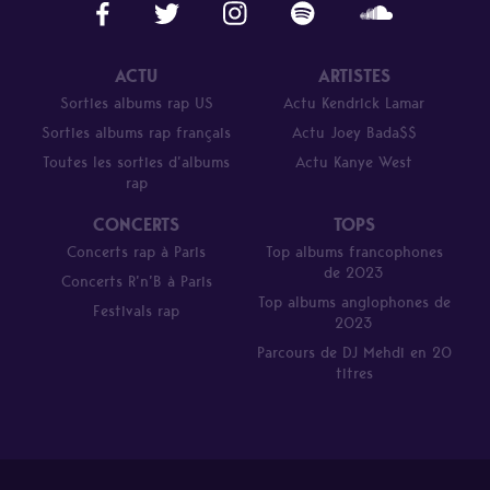
ACTU
ARTISTES
Sorties albums rap US
Actu Kendrick Lamar
Sorties albums rap français
Actu Joey Bada$$
Toutes les sorties d’albums
Actu Kanye West
rap
CONCERTS
TOPS
Concerts rap à Paris
Top albums francophones
de 2023
Concerts R’n’B à Paris
Top albums anglophones de
Festivals rap
2023
Parcours de DJ Mehdi en 20
titres