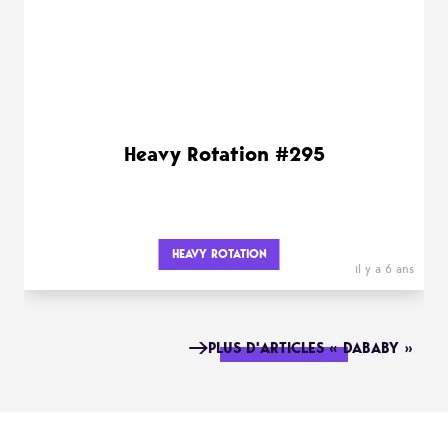
Heavy Rotation #295
HEAVY ROTATION
il y a 6 ans
PLUS D'ARTICLES « DABABY »