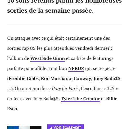
10 sons retenus parmi les nombreuses
sorties de la semaine passée.
On attaque avec ce qui était certainement une des
sorties rap US les plus attendues vendredi dernier :
l’album de
West Side Gunn
et sa liste de featurings
parfaite pour affoler tout bon
NERDZ
qui se respecte
(
Freddie Gibbs
,
Roc Marciano
,
Conway
,
Joey Bada$$
…). On a retenu de ce
Pray for Paris
, l’excellent « 327 »
en feat. avec Joey Bada$$,
Tyler The Creator
et
Billie
Esco
.
A VOIR ÉGALEMENT