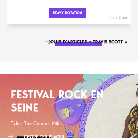
HEAVY ROTATION
il y a 2 ans
PLUS D'ARTICLES « TRAVIS SCOTT »
FESTIVAL ROCK EN
SEINE
Tyler, The Creator, Miki ...
CHOPE TES PLACES