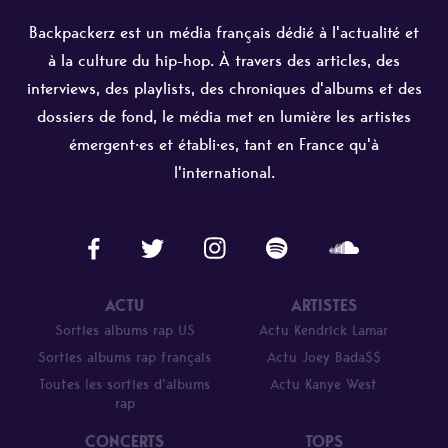
Backpackerz est un média français dédié à l'actualité et
à la culture du hip-hop. À travers des articles, des
interviews, des playlists, des chroniques d'albums et des
dossiers de fond, le média met en lumière les artistes
émergent·es et établi·es, tant en France qu'à
l'international.
ACTU
ARTISTES
Sorties albums rap US
Actu Kendrick Lamar
Sorties albums rap français
Actu Joey Bada$$
Toutes les sorties d’albums
Actu Kanye West
rap
CONCERTS
TOPS