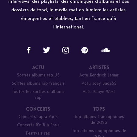
interviews, des playlists, des chroniques d'albums et des
dossiers de fond, le média met en lumière les artistes
émergent·es et établi·es, tant en France qu'à
l'international.
ACTU
ARTISTES
Sorties albums rap US
Actu Kendrick Lamar
Sorties albums rap français
Actu Joey Bada$$
Toutes les sorties d’albums
Actu Kanye West
rap
CONCERTS
TOPS
Concerts rap à Paris
Top albums francophones
de 2023
Concerts R’n’B à Paris
Top albums anglophones de
Festivals rap
2023