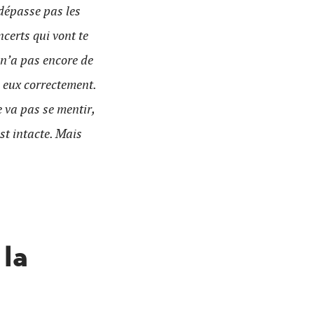
 dépasse pas les
ncerts qui vont te
 n’a pas encore de
c eux correctement.
e va pas se mentir,
est intacte. Mais
 la