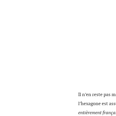
Il n’en reste pas
l’hexagone est as
entièrement françai