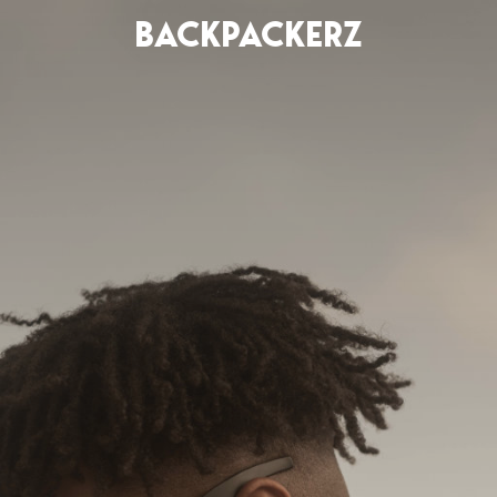
BACKPACKERZ
AGENDA
RADIO
Paris
Playlists
Festivals
Podcasts
Mixes