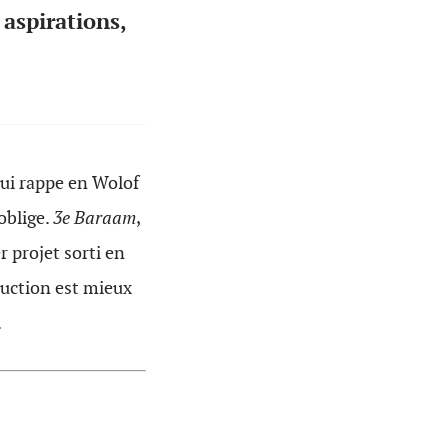
 aspirations,
qui rappe en Wolof
 oblige.
3e Baraam
,
 projet sorti en
duction est mieux
.