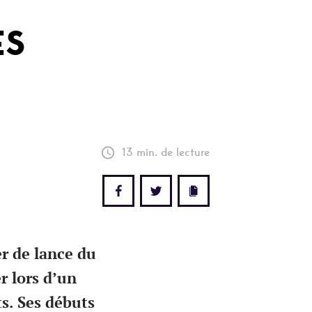
ES
13 min. de lecture
r de lance du
r lors d’un
ts. Ses débuts