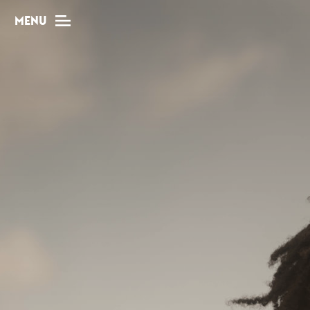
MENU
MAG
Dossiers
Tops
Interviews
Chroniques
Sorties
Newsletter