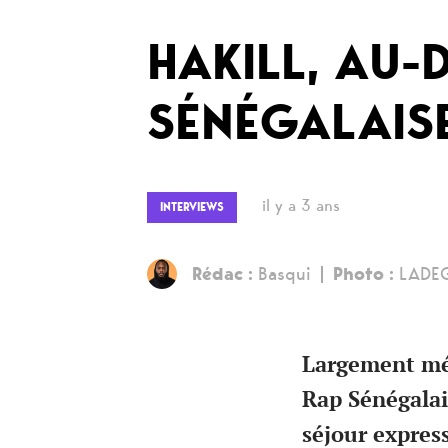
HAKILL, AU-
SÉNÉGALAIS
il y a 3 ans
INTERVIEWS
Rédac :
Basqui
Photo :
LADE
Largement méc
Rap Sénégalais
séjour express