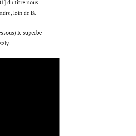
S01] du titre nous
ndre, loin de là.
essous) le superbe
zly.