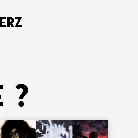
KERZ
 ?