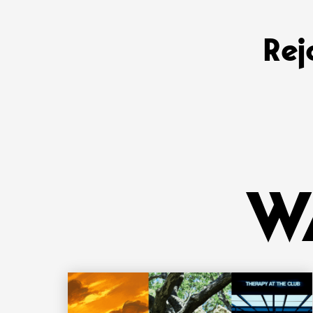
Rej
W