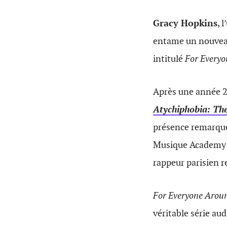
Gracy Hopkins
, 
entame un nouveau 
intitulé
For Every
Après une année 20
Atychiphobia: Th
présence remarqué
Musique Academy o
rappeur parisien r
For Everyone Arou
véritable série au