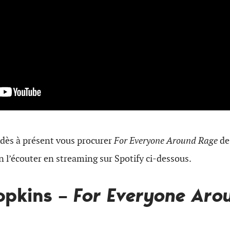
dès à présent vous procurer
For Everyone Around Rage
de
n l’écouter en streaming sur Spotify ci-dessous.
opkins –
For Everyone Aro