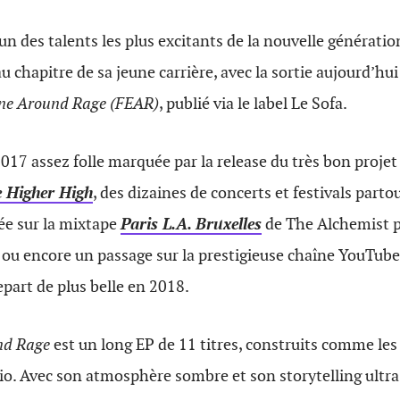
l’un des talents les plus excitants de la nouvelle génératio
chapitre de sa jeune carrière, avec la sortie aujourd’hu
one Around Rage (FEAR)
, publié via le label Le Sofa.
17 assez folle marquée par la release du très bon proje
e Higher High
, des dizaines de concerts et festivals part
e sur la mixtape
Paris L.A. Bruxelles
de The Alchemist p
u encore un passage sur la prestigieuse chaîne YouTub
epart de plus belle en 2018.
nd Rage
est un long EP de 11 titres, construits comme les
dio. Avec son atmosphère sombre et son storytelling ultra