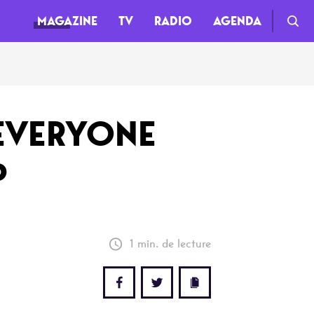
MAGAZINE
TV
RADIO
AGENDA
TV
 EVERYONE
Clips
P
Live
Documentaires
Web-séries
1 min. de lecture