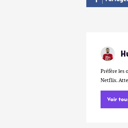
H
Préfère les 
Netflix. At
Voir tou