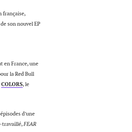
n française,
i de son nouvel EP
t
out en France, une
our la Red Bull
e
COLORS
, le
 épisodes d’une
-travaillé,
FEAR