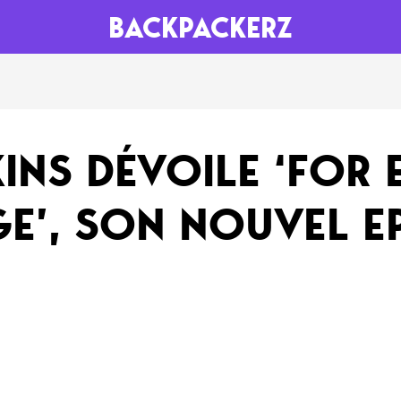
BACKPACKERZ
AGENDA
RADIO
INS DÉVOILE ‘FOR
Paris
Playlists
E’, SON NOUVEL E
Festivals
Podcasts
Mixes