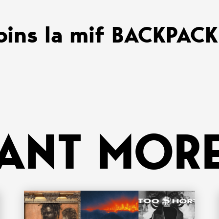
oins la mif BACKPAC
ANT MORE