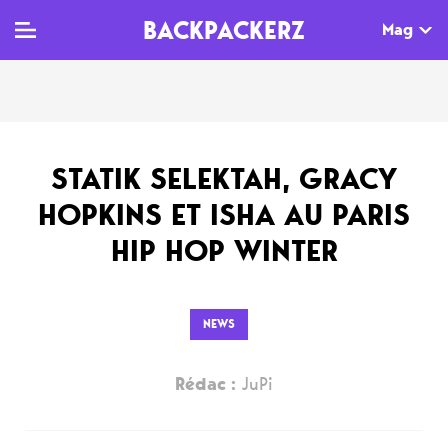
BACKPACKERZ
Mag
TV
MAG
AGENDA
STATIK SELEKTAH, GRACY
Clips
Dossiers
Paris
HOPKINS ET ISHA AU PARIS
Live
Tops
Festivals
HIP HOP WINTER
Documentaires
Interviews
Web-séries
Chroniques
NEWS
Sorties
Rédac :
JuPi
Newsletter