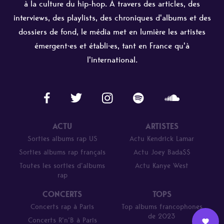
à la culture du hip-hop. À travers des articles, des
interviews, des playlists, des chroniques d'albums et des
dossiers de fond, le média met en lumière les artistes
émergent·es et établi·es, tant en France qu'à
l'international.
ACTU
ARTISTES
Sorties albums rap US
Actu Kendrick Lamar
Sorties albums rap français
Actu Joey Bada$$
Toutes les sorties d’albums
Actu Kanye West
rap
CONCERTS
TOPS
Concerts rap à Paris
Top albums francophones
de 2023
Concerts R’n’B à Paris