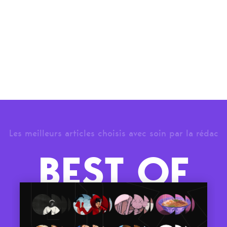
Les meilleurs articles choisis avec soin par la rédac
BEST OF