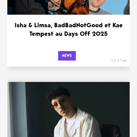
Isha & Limsa, BadBadNotGood et Kae
Tempest au Days Off 2025
NEWS
il y a 1 an