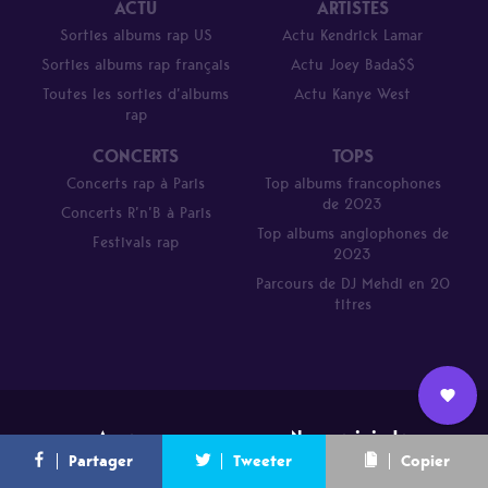
ACTU
ARTISTES
Sorties albums rap US
Actu Kendrick Lamar
Sorties albums rap français
Actu Joey Bada$$
Toutes les sorties d’albums
Actu Kanye West
rap
CONCERTS
TOPS
Concerts rap à Paris
Top albums francophones
de 2023
Concerts R’n’B à Paris
Top albums anglophones de
Festivals rap
2023
Parcours de DJ Mehdi en 20
titres
Nous
A propos
Nous rejoindre
L’équipe
Contact
Newsletter
Partager
Tweeter
Copier
rejoindre