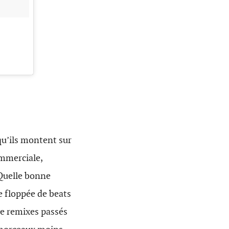
qu’ils montent sur
ommerciale,
 Quelle bonne
e floppée de beats
re remixes passés