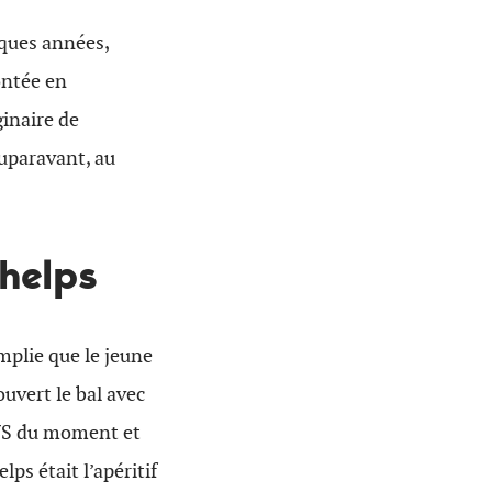
lques années,
ontée en
ginaire de
auparavant, au
helps
mplie que le jeune
vert le bal avec
p US du moment et
ps était l’apéritif