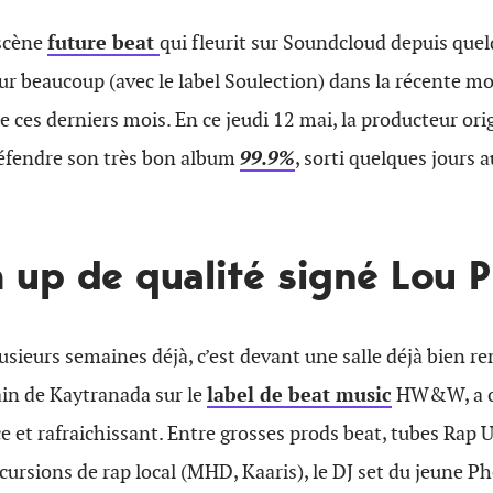
 scène
future beat
qui fleurit sur Soundcloud depuis que
r beaucoup (avec le label Soulection) dans la récente m
e ces derniers mois. En ce jeudi 12 mai, la producteur ori
éfendre son très bon album
99.9%
, sorti quelques jours 
up de qualité signé Lou P
sieurs semaines déjà, c’est devant une salle déjà bien re
ain de Kaytranada sur le
label de beat music
HW&W, a ou
ce et rafraichissant. Entre grosses prods beat, tubes Ra
rsions de rap local (MHD, Kaaris), le DJ set du jeune Phel