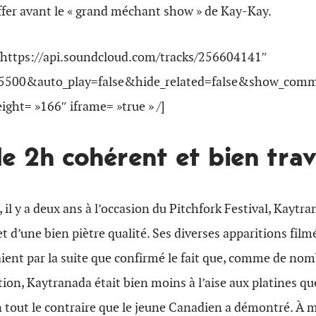
ffer avant le « grand méchant show » de Kay-Kay.
»https://api.soundcloud.com/tracks/256604141″
f5500&auto_play=false&hide_related=false&show_com
ght= »166″ iframe= »true » /]
e 2h cohérent et bien trav
 il y a deux ans à l’occasion du Pitchfork Festival, Kaytr
set d’une bien piètre qualité. Ses diverses apparitions fil
ent par la suite que confirmé le fait que, comme de no
tion, Kaytranada était bien moins à l’aise aux platines qu
ien tout le contraire que le jeune Canadien a démontré. À