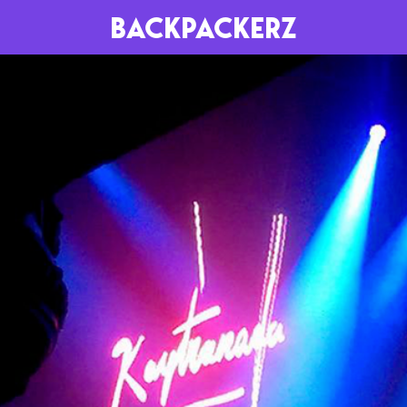
BACKPACKERZ
AGENDA
RADIO
Paris
Playlists
Festivals
Podcasts
Mixes