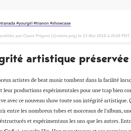
ranada #yourgirl #trianon #showcase
ubliée par Claire Prigent (@claire.prg) le
13 Mai 2016 à 2h28 PDT
grité artistique préservée
eux artistes de beat music tombent dans la facilité lors
nt leur productions expérimentales pour une trap bien c
ve avec ce nouveau show toute son intégrité artistique.
rir entre les nombreux tubes et morceaux de l’album, un
déstructurés et expérimentaux les uns que les autres. Ent