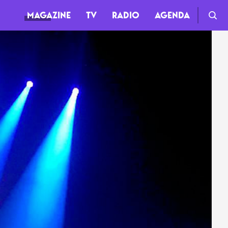
MAGAZINE
TV
RADIO
AGENDA
TV
Clips
Live
Documentaires
Web-séries