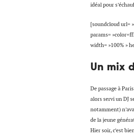
idéal pour s’échau
[soundcloud url= 
params= »color=f
width= »100% » hei
Un mix d
De passage à Paris,
alors servi un DJ 
notamment) n’avai
de la jeune généra
Hier soir, c’est b