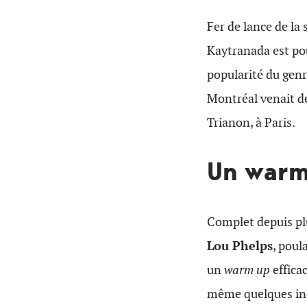
Fer de lance de la
Kaytranada est pou
popularité du genr
Montréal venait d
Trianon, à Paris.
Un warm 
Complet depuis plu
Lou Phelps
, poul
un
warm up
effica
même quelques incu