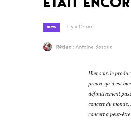
ÉTAIT ENCOR
il y a 10 ans
NEWS
Rédac :
Antoine Bosque
Hier soir, le prod
preuve qu’il est bi
définitivement pas
concert du monde. E
concert a peut-êtr