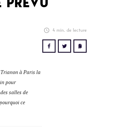
E PRÉVU
4 min. de lecture
 Trianon à Paris la
oin pour
des salles de
 pourquoi ce