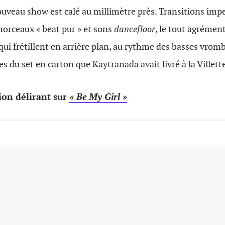
 nouveau show est calé au millimètre près. Transitions im
orceaux « beat pur » et sons
dancefloor
, le tout agrément
ui frétillent en arrière plan, au rythme des basses vromb
 du set en carton que Kaytranada avait livré à la Villette
ion délirant sur
« Be My Girl »