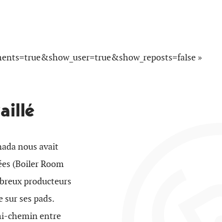
ments=true&show_user=true&show_reposts=false »
aillé
anada nous avait
mées (Boiler Room
mbreux producteurs
e sur ses pads.
 mi-chemin entre