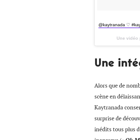
@kaytranada ♡ #kayt
Une vidéo p
Une inté
Alors que de nombr
scène en délaissa
Kaytranada conser
surprise de découv
inédits tous plus 