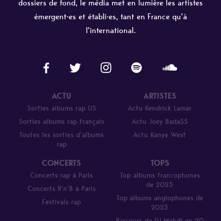
dossiers de fond, le média met en lumière les artistes
émergent·es et établi·es, tant en France qu'à
l'international.
ACTU
ARTISTES
Sorties albums rap US
Actu Kendrick Lamar
Sorties albums rap français
Actu Joey Bada$$
Toutes les sorties d’albums
Actu Kanye West
rap
CONCERTS
TOPS
Concerts rap à Paris
Top albums francophones
de 2023
Concerts R’n’B à Paris
Top albums anglophones de
Festivals rap
2023
Parcours de DJ Mehdi en 20