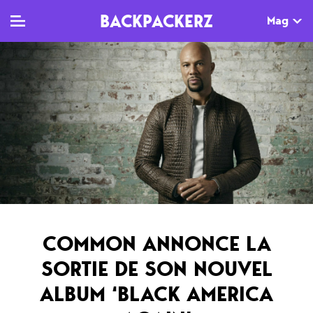
BACKPACKERZ
Mag
TV
MAG
AGENDA
Clips
Dossiers
Paris
Live
Tops
Festivals
Documentaires
Interviews
Web-séries
Chroniques
COMMON ANNONCE LA
Sorties
SORTIE DE SON NOUVEL
Newsletter
ALBUM ‘BLACK AMERICA