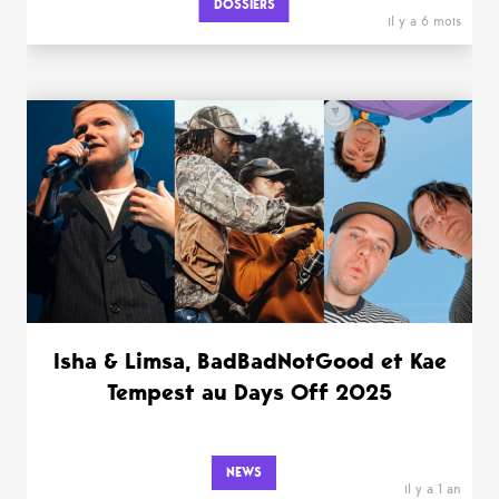
DOSSIERS
il y a 6 mois
Isha & Limsa, BadBadNotGood et Kae
Tempest au Days Off 2025
NEWS
il y a 1 an