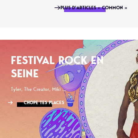
PLUS D'ARTICLES « COMMON »
FESTIVAL ROCK EN
SEINE
Tyler, The Creator, Miki ...
CHOPE TES PLACES