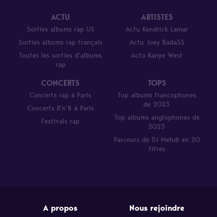
ACTU
ARTISTES
Sorties albums rap US
Actu Kendrick Lamar
Sorties albums rap français
Actu Joey Bada$$
Toutes les sorties d’albums
Actu Kanye West
rap
CONCERTS
TOPS
Concerts rap à Paris
Top albums francophones
de 2023
Concerts R’n’B à Paris
Top albums anglophones de
Festivals rap
2023
Parcours de DJ Mehdi en 20
titres
A propos
Nous rejoindre