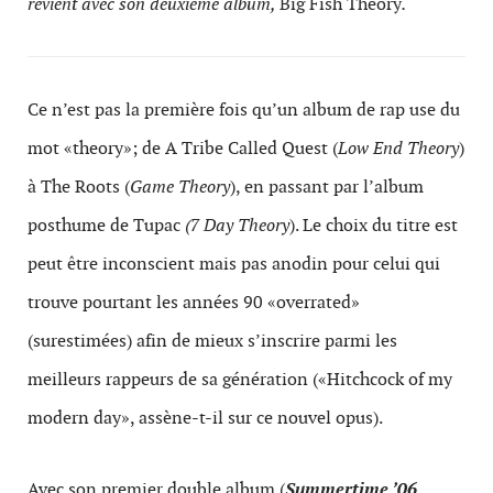
revient avec son deuxième album,
Big Fish Theory
.
Ce n’est pas la première fois qu’un album de rap use du
mot «theory»; de A Tribe Called Quest (
Low End Theory
)
à The Roots (
Game Theory
), en passant par l’album
posthume de Tupac
(7 Day Theory
). Le choix du titre est
peut être inconscient mais pas anodin pour celui qui
trouve pourtant les années 90 «overrated»
(surestimées) afin de mieux s’inscrire parmi les
meilleurs rappeurs de sa génération («Hitchcock of my
modern day», assène-t-il sur ce nouvel opus).
Avec son premier double album (
Summertime ’06
,