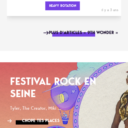
HEAVY ROTATION
il y a 3 ans
PLUS D'ARTICLES « 9TH WONDER »
FESTIVAL ROCK EN
SEINE
Tyler, The Creator, Miki ...
CHOPE TES PLACES