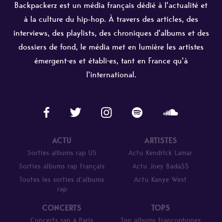
Backpackerz est un média français dédié à l'actualité et
à la culture du hip-hop. À travers des articles, des
interviews, des playlists, des chroniques d'albums et des
dossiers de fond, le média met en lumière les artistes
émergent·es et établi·es, tant en France qu'à
l'international.
ACTU
ARTISTES
Sorties albums rap US
Actu Kendrick Lamar
Sorties albums rap français
Actu Joey Bada$$
Toutes les sorties d’albums
Actu Kanye West
rap
CONCERTS
TOPS
Concerts rap à Paris
Top albums francophones