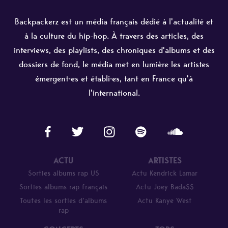
Backpackerz est un média français dédié à l'actualité et
à la culture du hip-hop. À travers des articles, des
interviews, des playlists, des chroniques d'albums et des
dossiers de fond, le média met en lumière les artistes
émergent·es et établi·es, tant en France qu'à
l'international.
ACTU
ARTISTES
Sorties albums rap US
Actu Kendrick Lamar
Sorties albums rap français
Actu Joey Bada$$
Toutes les sorties d’albums
Actu Kanye West
rap