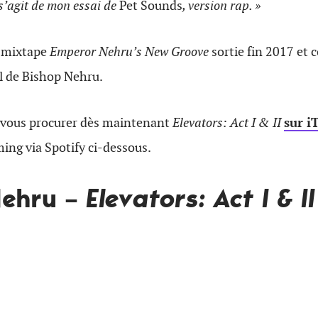
s’agit de mon essai de
Pet Sounds
, version rap. »
a mixtape
Emperor Nehru’s New Groove
sortie fin 2017 et 
l de Bishop Nehru.
 vous procurer dès maintenant
Elevators: Act I & II
sur i
ming via Spotify ci-dessous.
Nehru –
Elevators: Act I & II