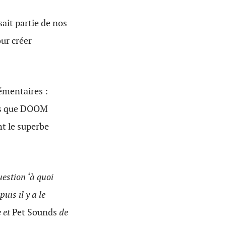
sait partie de nos
ur créer
émentaires :
is que DOOM
t le superbe
uestion ‘à quoi
is il y a le
e et
Pet Sounds
de