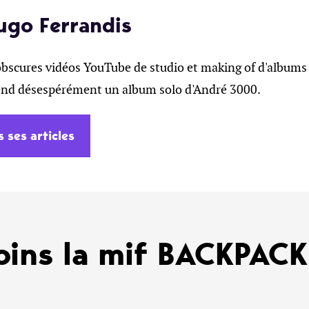
ugo Ferrandis
obscures vidéos YouTube de studio et making of d'albums 
tend désespérément un album solo d'André 3000.
s ses articles
oins la mif BACKPAC