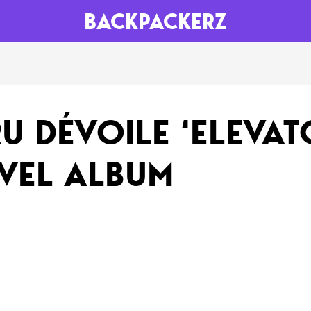
BACKPACKERZ
AGENDA
RADIO
U DÉVOILE ‘ELEVATO
Paris
Playlists
UVEL ALBUM
Festivals
Podcasts
Mixes