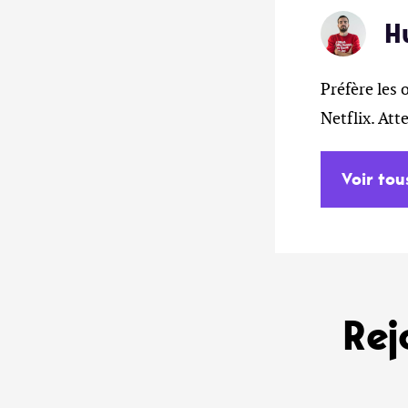
H
Préfère les 
Netflix. At
Voir tou
Rej