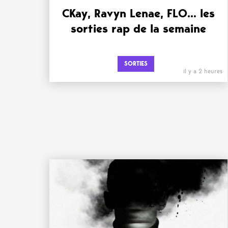
CKay, Ravyn Lenae, FLO… les
sorties rap de la semaine
SORTIES
il y a 2 heures