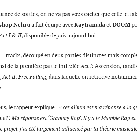
urnée de sorties, on ne va pas vous cacher que celle-ci fai
shop Nehru
a fait équipe avec
Kaytranada
et
DOOM
po
Act I & II
, disponible depuis aujourd’hui.
11 tracks, découpé en deux parties distinctes mais compl
nsi de la première partie intitulée
Act I:
Ascension,
tand
,
Act II: Free Falling
, dans laquelle on retrouve notammen
« .
pus, le rappeur explique :
« cet album est ma réponse à la q
e?’. Ma réponse est ‘Grammy Rap’. Il y a le Mumble Rap et pu
projet, j’ai été largement influencé par la théorie musical