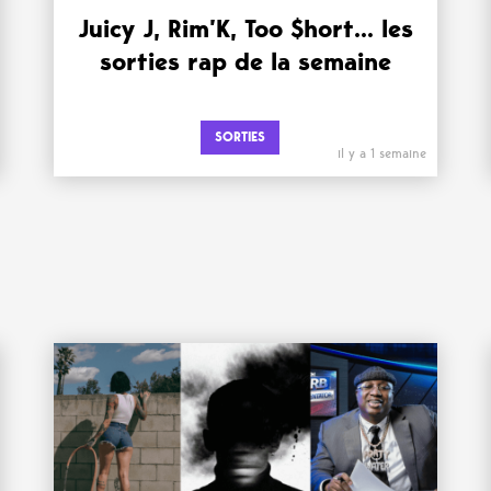
Juicy J, Rim’K, Too $hort… les
sorties rap de la semaine
SORTIES
il y a 1 semaine