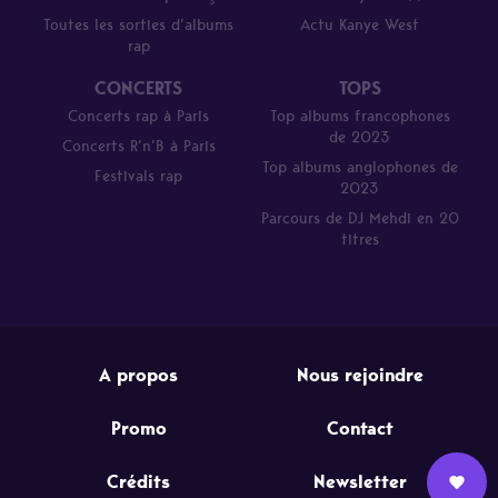
Toutes les sorties d’albums
Actu Kanye West
rap
CONCERTS
TOPS
Concerts rap à Paris
Top albums francophones
de 2023
Concerts R’n’B à Paris
Top albums anglophones de
Festivals rap
2023
Parcours de DJ Mehdi en 20
titres
A propos
Nous rejoindre
Promo
Contact
Crédits
Newsletter