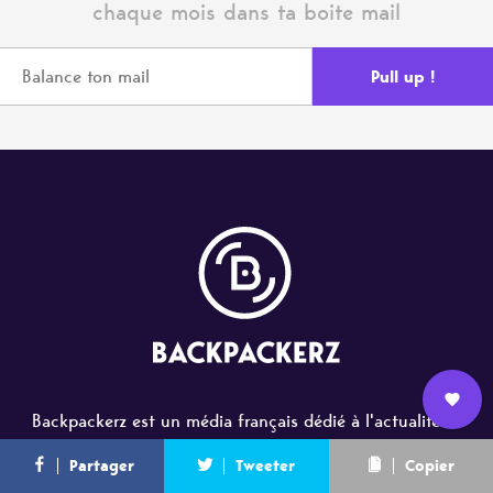
chaque mois dans ta boite mail
Backpackerz est un média français dédié à l'actualité et
Nous
à la culture du hip-hop. À travers des articles, des
L’équipe
Contact
Newsletter
Partager
Tweeter
Copier
rejoindre
interviews, des playlists, des chroniques d'albums et des