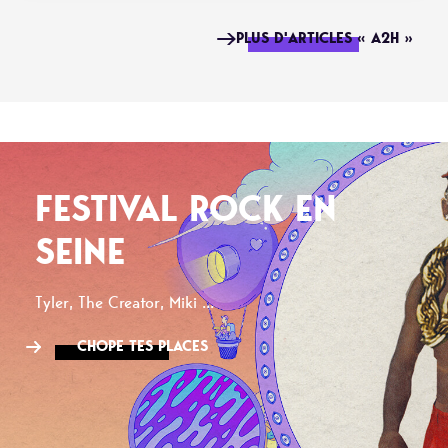
PLUS D'ARTICLES « A2H »
FESTIVAL ROCK EN
SEINE
Tyler, The Creator, Miki ...
CHOPE TES PLACES