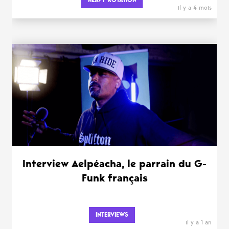
HEAVY ROTATION
il y a 4 mois
Interview Aelpéacha, le parrain du G-
Funk français
INTERVIEWS
il y a 1 an