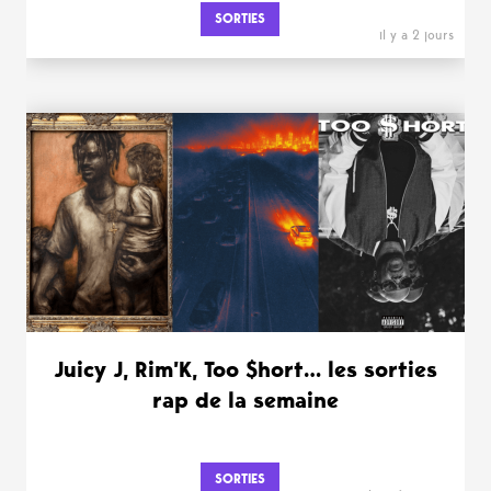
SORTIES
il y a 2 jours
Juicy J, Rim’K, Too $hort… les sorties
rap de la semaine
SORTIES