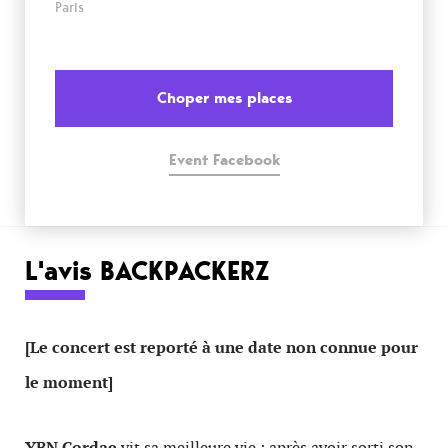
Paris
Choper mes places
Event Facebook
L'avis BACKPACKERZ
[Le concert est reporté à une date non connue pour
le moment]
YBN Cordae
vit sa meilleure vie : après avoir sorti son