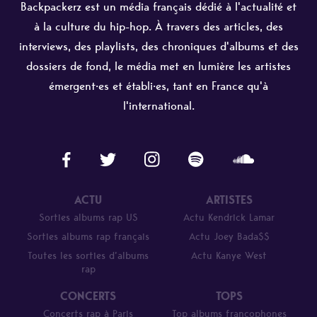
Backpackerz est un média français dédié à l'actualité et
à la culture du hip-hop. À travers des articles, des
interviews, des playlists, des chroniques d'albums et des
dossiers de fond, le média met en lumière les artistes
émergent·es et établi·es, tant en France qu'à
l'international.
ACTU
ARTISTES
Sorties albums rap US
Actu Kendrick Lamar
Sorties albums rap français
Actu Joey Bada$$
Toutes les sorties d’albums
Actu Kanye West
rap
CONCERTS
TOPS
Concerts rap à Paris
Top albums francophones