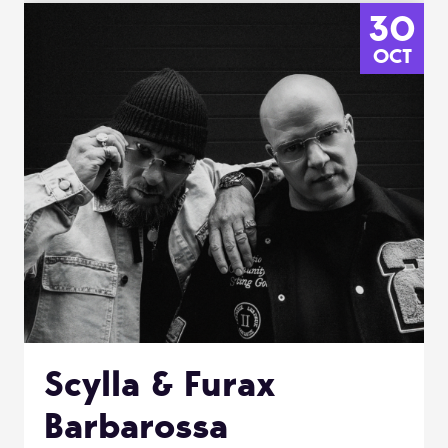
30
OCT
Scylla & Furax
Barbarossa