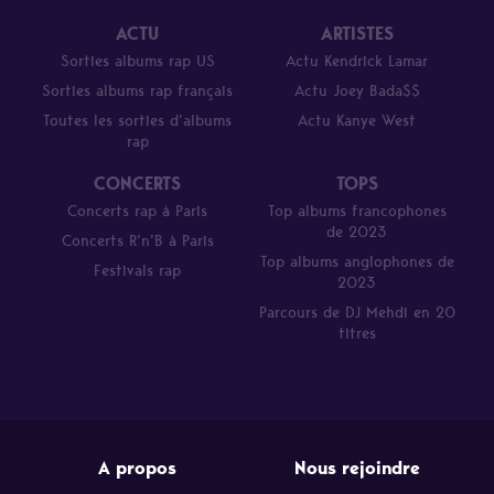
ACTU
ARTISTES
Sorties albums rap US
Actu Kendrick Lamar
Sorties albums rap français
Actu Joey Bada$$
Toutes les sorties d’albums
Actu Kanye West
rap
CONCERTS
TOPS
Concerts rap à Paris
Top albums francophones
de 2023
Concerts R’n’B à Paris
Top albums anglophones de
Festivals rap
2023
Parcours de DJ Mehdi en 20
titres
A propos
Nous rejoindre