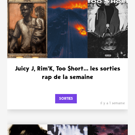
Juicy J, Rim’K, Too $hort… les sorties
rap de la semaine
SORTIES
il y a 1 semaine