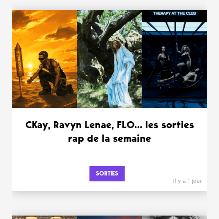
WANT MORE ?
CKay, Ravyn Lenae, FLO… les sorties
rap de la semaine
SORTIES
il y a 1 jour