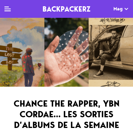
BACKPACKERZ
Mag
TV
MAG
AGENDA
Clips
Dossiers
Paris
Live
Tops
Festivals
Documentaires
Interviews
Web-séries
Chroniques
CHANCE THE RAPPER, YBN
Sorties
CORDAE… LES SORTIES
Newsletter
D’ALBUMS DE LA SEMAINE