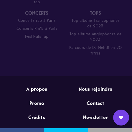
rap
CONCERTS
TOPS
Concerts rap à Paris
Top albums francophones
de 2023
Concerts R’n’B à Paris
Top albums anglophones de
Festivals rap
2023
Parcours de DJ Mehdi en 20
titres
A propos
Nous rejoindre
Promo
Contact
Crédits
Newsletter
Nous