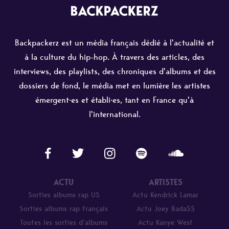
Backpackerz est un média français dédié à l'actualité et
à la culture du hip-hop. À travers des articles, des
interviews, des playlists, des chroniques d'albums et des
dossiers de fond, le média met en lumière les artistes
émergent·es et établi·es, tant en France qu'à
l'international.
ACTU
ARTISTES
Sorties albums rap US
Actu Kendrick Lamar
Sorties albums rap français
Actu Joey Bada$$
Toutes les sorties d’albums
Actu Kanye West