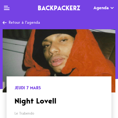
BACKPACKERZ
Agenda
Retour à l'agenda
TV
MAG
AGENDA
Clips
Dossiers
Paris
Live
Tops
Festivals
Documentaires
Interviews
Web-séries
Chroniques
JEUDI 7 MARS
Sorties
Night Lovell
Newsletter
Le Trabendo