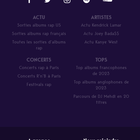
ACTU
ARTISTES
Sorties albums rap US
Actu Kendrick Lamar
Sorties albums rap français
Actu Joey Bada$$
Toutes les sorties d’albums
Actu Kanye West
rap
CONCERTS
TOPS
Concerts rap à Paris
Top albums francophones
de 2023
Concerts R’n’B à Paris
Top albums anglophones de
Festivals rap
2023
Parcours de DJ Mehdi en 20
titres