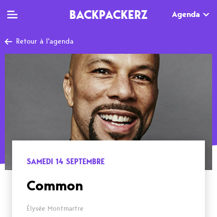
BACKPACKERZ
Agenda
Retour à l'agenda
TV
MAG
AGENDA
Clips
Dossiers
Paris
Live
Tops
Festivals
Documentaires
Interviews
Web-séries
Chroniques
SAMEDI 14 SEPTEMBRE
Sorties
Common
Newsletter
Élysée Montmartre