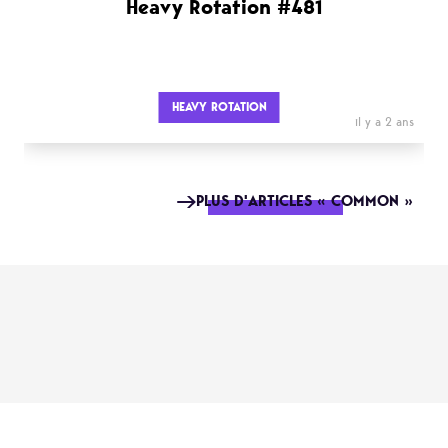
Heavy Rotation #481
HEAVY ROTATION
il y a 2 ans
PLUS D'ARTICLES « COMMON »