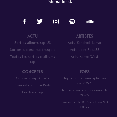
l'international.
ACTU
ARTISTES
Sorties albums rap US
Actu Kendrick Lamar
Sorties albums rap français
Actu Joey Bada$$
Toutes les sorties d’albums
Actu Kanye West
rap
CONCERTS
TOPS
Concerts rap à Paris
Top albums francophones
de 2023
Concerts R’n’B à Paris
Top albums anglophones de
Festivals rap
2023
Parcours de DJ Mehdi en 20
titres