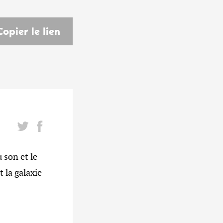
Copier le lien
son et le
 la galaxie