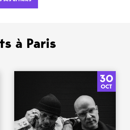
s à Paris
30
OCT