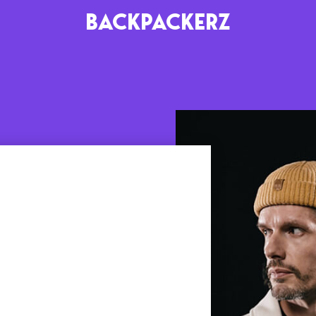
BACKPACKERZ
AGENDA
RADIO
Paris
Playlists
Festivals
Podcasts
Mixes