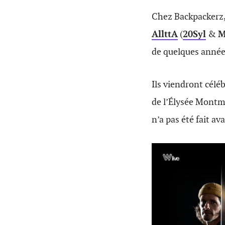
Chez Backpackerz,
AllttA
(
20Syl
&
M
de quelques année
Ils viendront célé
de l’Élysée Montma
n’a pas été fait av