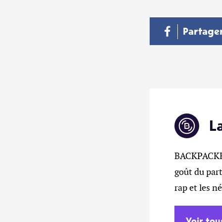
Partage
L
BACKPACKERZ
goût du part
rap et les n
Voir tou