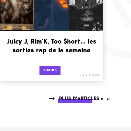
Juicy J, Rim’K, Too $hort… les
sorties rap de la semaine
SORTIES
il y a 6 jours
PLUS D'ARTICLES « »