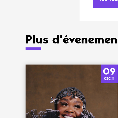
Plus d'évenement
09
OCT