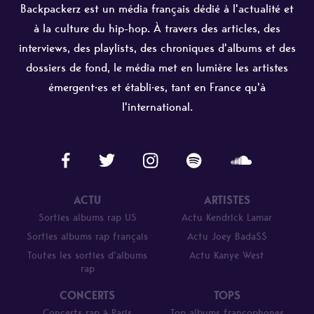
Backpackerz est un média français dédié à l'actualité et
à la culture du hip-hop. À travers des articles, des
interviews, des playlists, des chroniques d'albums et des
dossiers de fond, le média met en lumière les artistes
émergent·es et établi·es, tant en France qu'à
l'international.
ACTU
ARTISTES
Sorties albums rap US
Actu Kendrick Lamar
Sorties albums rap français
Actu Joey Bada$$
Toutes les sorties d’albums
Actu Kanye West
rap
CONCERTS
TOPS
Concerts rap à Paris
Top albums francophones