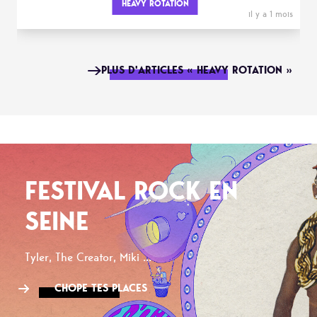
HEAVY ROTATION
il y a 1 mois
PLUS D'ARTICLES « HEAVY ROTATION »
FESTIVAL ROCK EN
SEINE
Tyler, The Creator, Miki ...
CHOPE TES PLACES