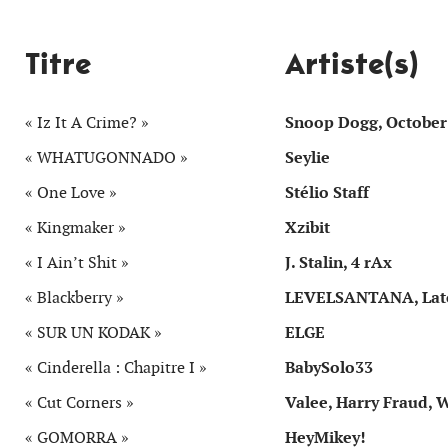
Titre
Artiste(s)
« Iz It A Crime? »
Snoop Dogg, Octobe
« WHATUGONNADO »
Seylie
« One Love »
Stélio Staff
« Kingmaker »
Xzibit
« I Ain’t Shit »
J. Stalin, 4 rAx
« Blackberry »
LEVELSANTANA, Lat
« SUR UN KODAK »
ELGE
« Cinderella : Chapitre I »
BabySolo33
« Cut Corners »
Valee, Harry Fraud, 
« GOMORRA »
HeyMikey!