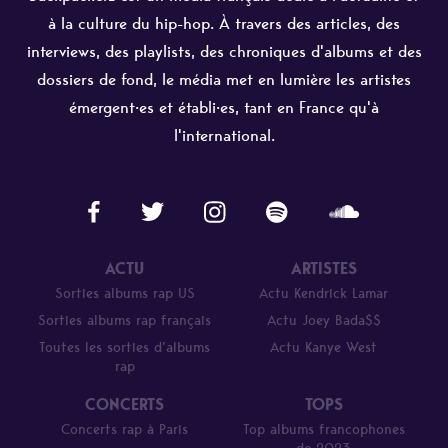
à la culture du hip-hop. À travers des articles, des
interviews, des playlists, des chroniques d'albums et des
dossiers de fond, le média met en lumière les artistes
émergent·es et établi·es, tant en France qu'à
l'international.
ACTU
ARTISTES
Sorties albums rap US
Actu Kendrick Lamar
Sorties albums rap français
Actu Joey Bada$$
Toutes les sorties d’albums
Actu Kanye West
rap
CONCERTS
TOPS
Concerts rap à Paris
Top albums francophones