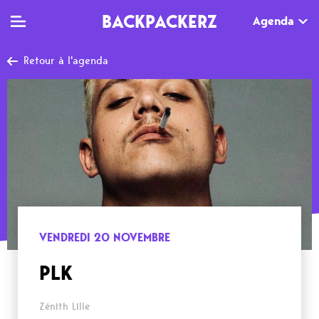
BACKPACKERZ
Agenda
Retour à l'agenda
TV
MAG
AGENDA
Clips
Dossiers
Paris
Live
Tops
Festivals
Documentaires
Interviews
Web-séries
Chroniques
VENDREDI 20 NOVEMBRE
Sorties
PLK
Newsletter
Zénith Lille