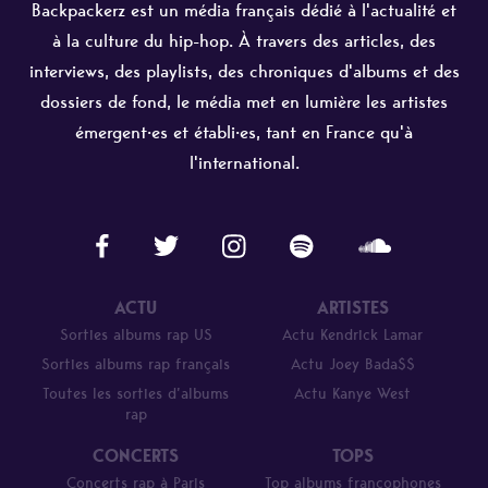
Backpackerz est un média français dédié à l'actualité et
à la culture du hip-hop. À travers des articles, des
interviews, des playlists, des chroniques d'albums et des
dossiers de fond, le média met en lumière les artistes
émergent·es et établi·es, tant en France qu'à
l'international.
ACTU
ARTISTES
Sorties albums rap US
Actu Kendrick Lamar
Sorties albums rap français
Actu Joey Bada$$
Toutes les sorties d’albums
Actu Kanye West
rap
CONCERTS
TOPS
Concerts rap à Paris
Top albums francophones