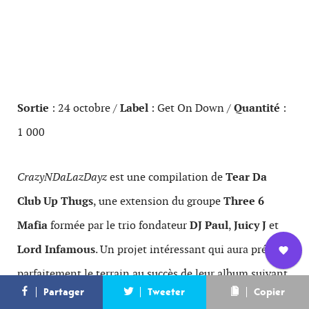
Sortie
: 24 octobre /
Label
: Get On Down /
Quantité
:
1 000
CrazyNDaLazDayz
est une compilation de
Tear Da
Club Up Thugs
, une extension du groupe
Three 6
Mafia
formée par le trio fondateur
DJ Paul
,
Juicy J
et
Lord Infamous
. Un projet intéressant qui aura préparé
parfaitement le terrain au succès de leur album suivant
Nous
L’équipe
Contact
Newsletter
Partager
Tweeter
Copier
rejoindre
When the Smoke Clears: Sixty 6, Sixty 1
paru en 2000. Une