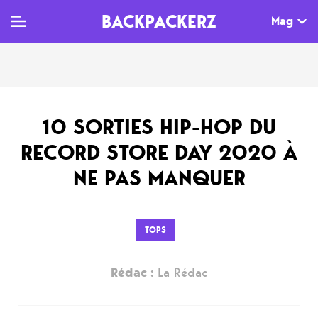
BACKPACKERZ
Mag
TV
MAG
AGENDA
10 SORTIES HIP-HOP DU
Clips
Dossiers
Paris
RECORD STORE DAY 2020 À
Live
Tops
Festivals
NE PAS MANQUER
Documentaires
Interviews
Web-séries
Chroniques
TOPS
Sorties
Rédac :
La Rédac
Newsletter