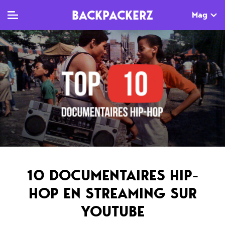
BACKPACKERZ
Mag
TV
MAG
AGENDA
Clips
Dossiers
Paris
Live
Tops
Festivals
Documentaires
Interviews
Web-séries
Chroniques
10 DOCUMENTAIRES HIP-
Sorties
HOP EN STREAMING SUR
Newsletter
YOUTUBE