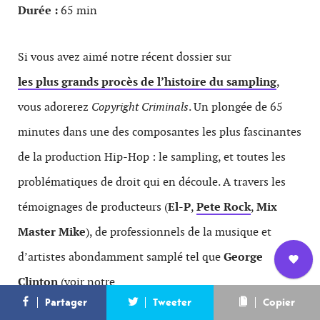
Durée :
65 min
Si vous avez aimé notre récent dossier sur
les plus grands procès de l’histoire du sampling
,
vous adorerez
Copyright Criminals
. Un plongée de 65
minutes dans une des composantes les plus fascinantes
de la production Hip-Hop : le sampling, et toutes les
problématiques de droit qui en découle. A travers les
témoignages de producteurs (
El-P
,
Pete Rock
,
Mix
Master Mike
), de professionnels de la musique et
d’artistes abondamment samplé tel que
George
Clinton
(voir notre
Nous
L’équipe
Contact
Newsletter
Partager
Tweeter
Copier
rejoindre
infographie sur les samples de George Clinton
) le