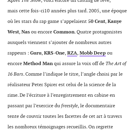
Après
The Show
, voici encore un casting de rêve,
mais cette fois-ci10 années plus tard. 2005, une époque
où les stars du rap game s’appelaient
50 Cent
,
Kanye
West
,
Nas
ou encore
Common
. Quatre protagonistes
auxquels viennent s’ajouter de nombreux autres
rappeurs :
Guru
,
KRS-One
,
RZA
,
Mobb Deep
ou
encore
Method Man
qui assure la voix off de
The Art of
16 Bars
. Comme l’indique le titre, l’angle choisi par le
réalisateur Peter Spirer est celui de la science de la
rime. De l’écriture à l’enregistrement en cabine en
passant par l’exercice du
freestyle
, le documentaire
tente de couvrir toutes les facettes de cet art à travers
les nombreux témoignages recueillis. On regrette