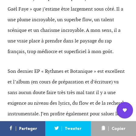
Gaël Faye » que j’estime être largement sous côté. Il a
une plume incroyable, un superbe flow, un talent
scénique et un charisme incroyable. A mon sens, il a
une vraie place à prendre dans le paysage du rap
français, trop médiocre et superficiel à mon goût.
Son dernier EP « Rythmes et Botanique » est excellent
et l’album (en cours de préparation et d’écriture) va
sans aucun doute faire très très mal tant il y a une
exigence au niveau des lyrics, du flow et de la recherche
instrumentale. J’en profite également pour saluer le
Nous
travail de génie de Guillaume Poncelet, qui est à la
L’équipe
Contact
Newsletter
Partager
Tweeter
Copier
rejoindre
réalisation et la compo des nouveaux titres. Gaël et