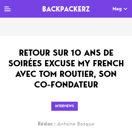
BACKPACKERZ
Mag
TV
MAG
AGENDA
RETOUR SUR 10 ANS DE
Clips
Dossiers
Paris
SOIRÉES EXCUSE MY FRENCH
Live
Tops
Festivals
AVEC TOM ROUTIER, SON
Documentaires
Interviews
CO-FONDATEUR
Web-séries
Chroniques
Sorties
INTERVIEWS
Newsletter
Rédac :
Antoine Bosque