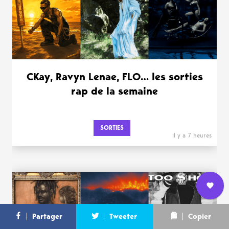
CKay, Ravyn Lenae, FLO… les sorties
rap de la semaine
SORTIES
il y a 7 heures
Nous
L’équipe
Contact
Newsletter
Partager
Tweeter
Copier
rejoindre