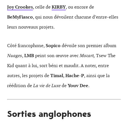
Joy Crookes
, celle de
K
IRBY
, ou encore de
Be
M
y
F
iasco
, qui nous dévoilent chacune d’entre-elles
leurs nouveaux projets.
Côté francophone,
Sopico
dévoile son premier album
Nuages
,
LMB
peint son œuvre avec
Mozart,
Tsew The
Kid quant à lui, sort béni et maudit. A noter, entre
autres, les projets de
Timal
,
Hache-P
, ainsi que la
réédition de
La vie de Luxe
de
Youv Dee
.
Sorties anglophones