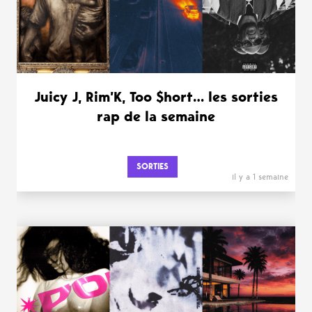
Juicy J, Rim’K, Too $hort… les sorties
rap de la semaine
SORTIES
il y a 1 semaine