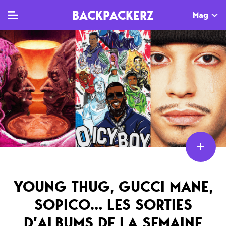
BACKPACKERZ
Mag
TV
MAG
AGENDA
Clips
Dossiers
Paris
Live
Tops
Festivals
Documentaires
Interviews
Web-séries
Chroniques
Sorties
YOUNG THUG, GUCCI MANE,
SOPICO… LES SORTIES
Newsletter
D’ALBUMS DE LA SEMAINE