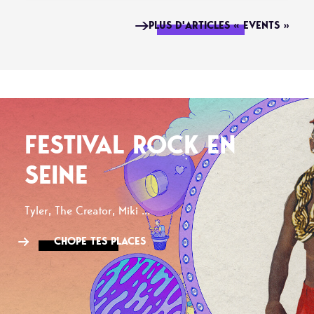
PLUS D'ARTICLES « EVENTS »
FESTIVAL ROCK EN
SEINE
Tyler, The Creator, Miki ...
CHOPE TES PLACES