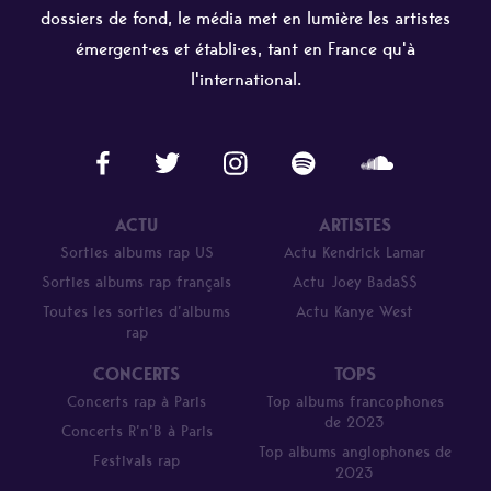
dossiers de fond, le média met en lumière les artistes
émergent·es et établi·es, tant en France qu'à
l'international.
ACTU
ARTISTES
Sorties albums rap US
Actu Kendrick Lamar
Sorties albums rap français
Actu Joey Bada$$
Toutes les sorties d’albums
Actu Kanye West
rap
CONCERTS
TOPS
Concerts rap à Paris
Top albums francophones
de 2023
Concerts R’n’B à Paris
Top albums anglophones de
Festivals rap
2023