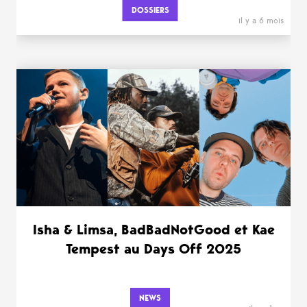
DOSSIERS
il y a 6 mois
Isha & Limsa, BadBadNotGood et Kae
Tempest au Days Off 2025
NEWS