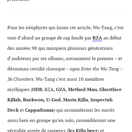
Pour les néophytes qui liront cet article, Wu-Tang, c’est
tout d’abord un groupe de rap fondé par
RZA
au début
des années 90 qui marquera plusieurs générations
d’auditeurs par ses albums, notamment le premier – et
désormais certifié classique – opus
Enter the Wu-Tang –
36 Chambers
. Wu-Tang c’est aussi 10 membres
mythiques (
ODB
, RZA,
GZA
,
Method
Man
,
Ghostface
Killah
,
Raekwon
,
U-God
,
Masta
Killa
,
Inspectah
Deck
et
Cappadonna
) qui accumuleront les succès
aussi bien en groupe qu’en solo, rassembleront une
véritable armée de rappeurs (
les Killa beez
) et