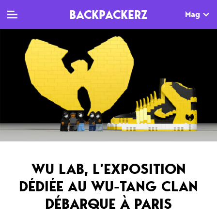
BACKPACKERZ
Mag
TV
MAG
AGENDA
Clips
Dossiers
Paris
Live
Tops
Festivals
Documentaires
Interviews
Web-séries
Chroniques
WU LAB, L’EXPOSITION
Sorties
DÉDIÉE AU WU-TANG CLAN
Newsletter
DÉBARQUE À PARIS