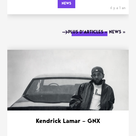
NEWS
il y a 1 an
PLUS D'ARTICLES « NEWS »
Kendrick Lamar – GNX