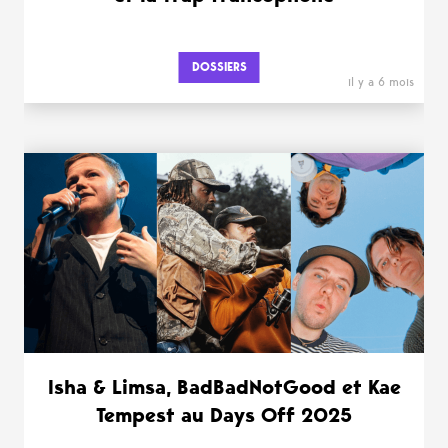
DOSSIERS
il y a 6 mois
Isha & Limsa, BadBadNotGood et Kae
Tempest au Days Off 2025