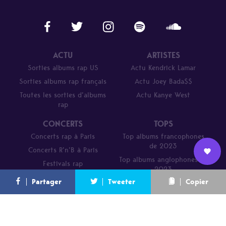
ACTU
ARTISTES
Sorties albums rap US
Actu Kendrick Lamar
Sorties albums rap français
Actu Joey Bada$$
Toutes les sorties d’albums
Actu Kanye West
rap
CONCERTS
TOPS
Concerts rap à Paris
Top albums francophones
de 2023
Concerts R’n’B à Paris
Top albums anglophones de
Festivals rap
Nous
2023
L’équipe
Contact
Newsletter
Partager
Tweeter
Copier
rejoindre
Parcours de DJ Mehdi en 20
titres