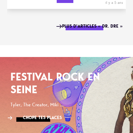
il y a 5 ans
PLUS D'ARTICLES « DR. DRE »
FESTIVAL ROCK EN
SEINE
Tyler, The Creator, Miki ...
CHOPE TES PLACES