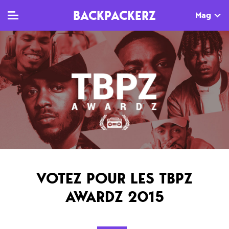
BACKPACKERZ
Mag
TV
MAG
AGENDA
Clips
Dossiers
Paris
Live
Tops
Festivals
Documentaires
Interviews
Web-séries
Chroniques
VOTEZ POUR LES TBPZ
Sorties
AWARDZ 2015
Newsletter