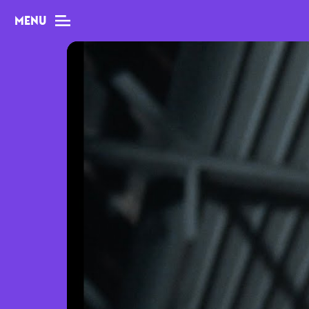
MENU
MAG
Dossiers
Tops
Interviews
Chroniques
Sorties
Newsletter