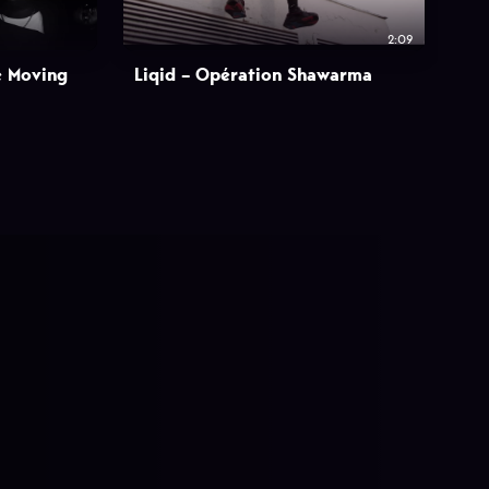
2:09
e Moving
Liqid – Opération Shawarma