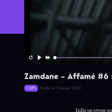
Restart
Play
Forward
10s
Zamdane – Affamé #6 :
CLIPS
Publié le 3 février 2021
Enfin un retour qui