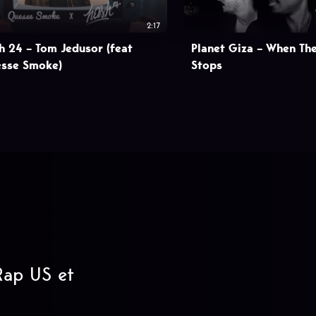
2:17
h 24 – Tom Jedusor (feat
Planet Giza – When Th
sse Smoke)
Stops
 Rap US et