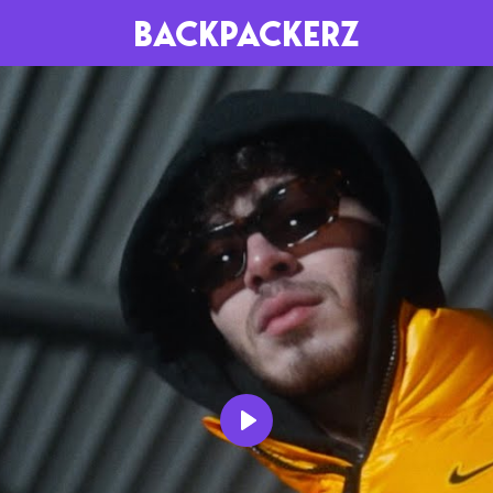
BACKPACKERZ
AGENDA
RADIO
Paris
Playlists
Festivals
Podcasts
Mixes
Play