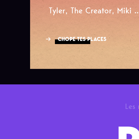
Tyler, The Creator, Miki ..
CHOPE TES PLACES
Les 