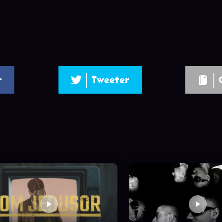
r
Tweeter