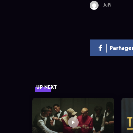
JuPi
Partage
UP NEXT