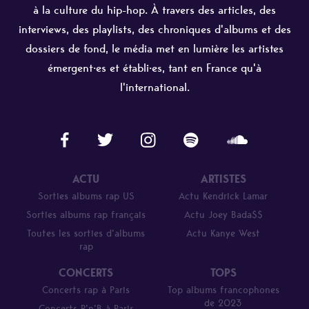
à la culture du hip-hop. À travers des articles, des
interviews, des playlists, des chroniques d'albums et des
dossiers de fond, le média met en lumière les artistes
émergent·es et établi·es, tant en France qu'à
l'international.
ACTU
ARTISTES
Sorties albums rap US
Actu Kendrick Lamar
Sorties albums rap français
Actu Joey Bada$$
Toutes les sorties d’albums
Actu Kanye West
rap
CONCERTS
TOPS
Concerts rap à Paris
Top albums francophones
de 2023
Concerts R’n’B à Paris