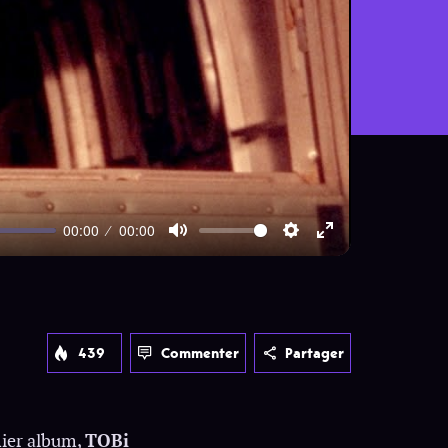
00:00
00:00
Mute
Settings
Enter
fullscreen
439
Commenter
Partager
mier album,
TOBi