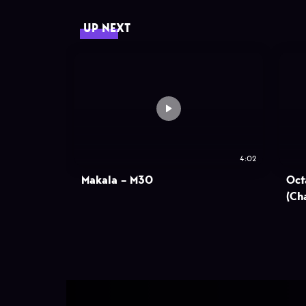
UP NEXT
4:02
Makala – M30
Oct
(Ch