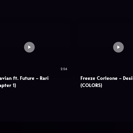
2:56
avian ft. Future – Rari
Freeze Corleone – Desi
apter 1)
(COLORS)