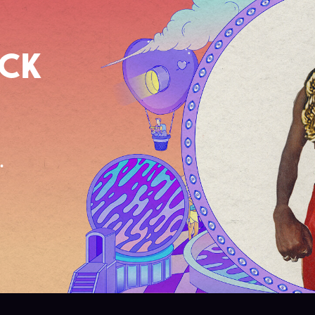
OCK
.