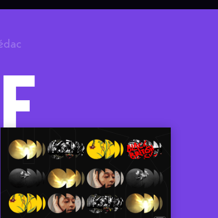
rédac
F