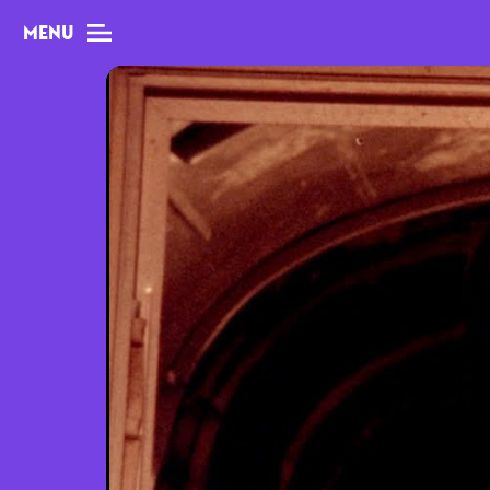
MENU
MAG
Dossiers
Tops
Interviews
Chroniques
Sorties
Newsletter