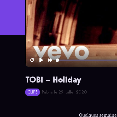
Restart
Play
Forward
10s
TOBi – Holiday
CLIPS
Publié le 29 juillet 2020
Quelques semaines