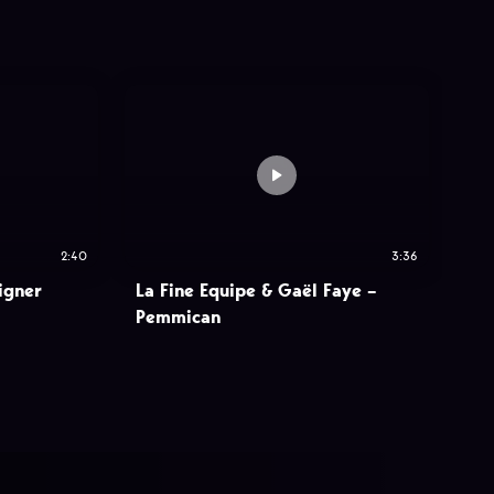
2:40
3:36
igner
La Fine Equipe & Gaël Faye –
Pemmican