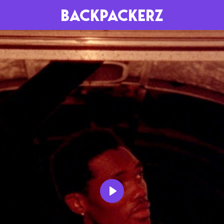
BACKPACKERZ
AGENDA
RADIO
Paris
Playlists
Festivals
Podcasts
Mixes
Play