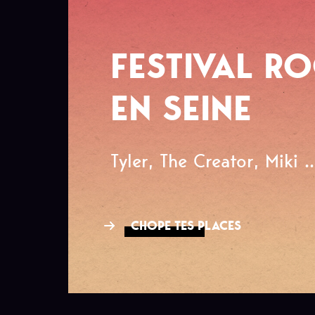
FESTIVAL R
EN SEINE
Tyler, The Creator, Miki ..
CHOPE TES PLACES