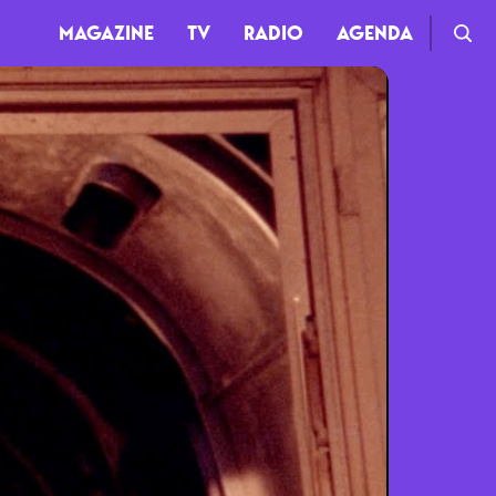
MAGAZINE
TV
RADIO
AGENDA
TV
Clips
Live
Documentaires
Web-séries