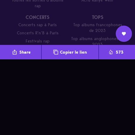
Toutes les sorties d’albums
Actu Kanye West
rap
CONCERTS
TOPS
Concerts rap à Paris
Top albums francophones
de 2023
Concerts R’n’B à Paris
Top albums anglophones de
Festivals rap
Nous
2023
L’équipe
Contact
Newsletter
Share
Copier le lien
573
rejoindre
Parcours de DJ Mehdi en 20
titres
A propos
Nous rejoindre
Promo
Contact
Crédits
Newsletter