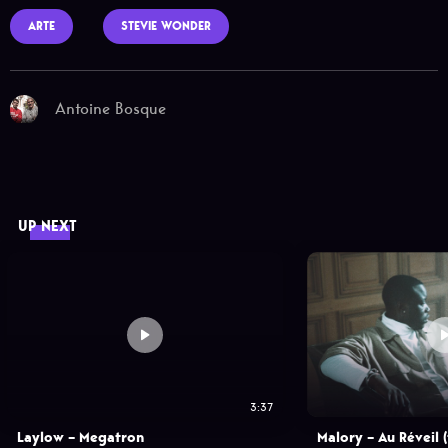
ARTE
STEVIE WONDER
Antoine Bosque
UP NEXT
3:37
Laylow – Megatron
Malory – Au Réveil (f