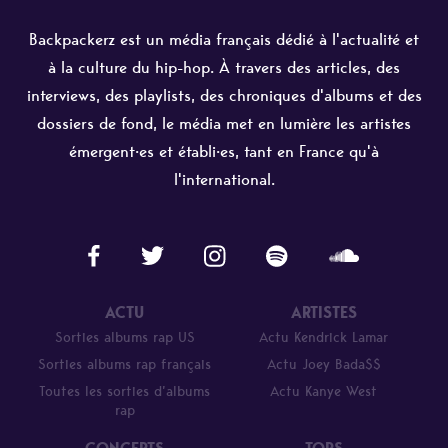
Backpackerz est un média français dédié à l'actualité et
à la culture du hip-hop. À travers des articles, des
interviews, des playlists, des chroniques d'albums et des
dossiers de fond, le média met en lumière les artistes
émergent·es et établi·es, tant en France qu'à
l'international.
ACTU
ARTISTES
Sorties albums rap US
Actu Kendrick Lamar
Sorties albums rap français
Actu Joey Bada$$
Toutes les sorties d’albums
Actu Kanye West
rap