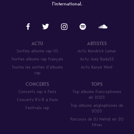
l'international.
ACTU
ARTISTES
Sorties albums rap US
Actu Kendrick Lamar
Sorties albums rap français
Actu Joey Bada$$
Toutes les sorties d’albums
Actu Kanye West
rap
CONCERTS
TOPS
Concerts rap à Paris
Top albums francophones
de 2023
Concerts R’n’B à Paris
Top albums anglophones de
Festivals rap
2023
Parcours de DJ Mehdi en 20
titres