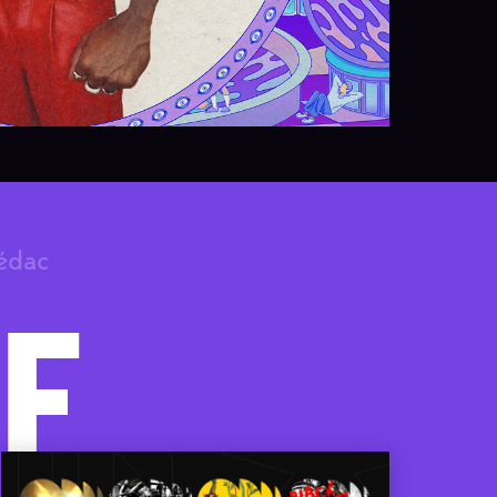
rédac
F