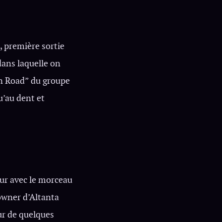
, première sortie
dans laquelle on
en Road” du groupe
u’au dent et
our avec le morceau
rowner d’Altanta
ur de quelques