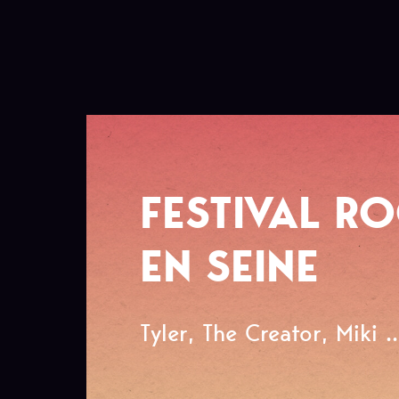
FESTIVAL R
EN SEINE
Tyler, The Creator, Miki ..