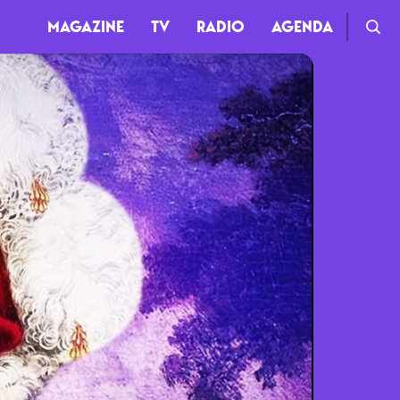
MAGAZINE
TV
RADIO
AGENDA
TV
Clips
Live
Documentaires
Web-séries