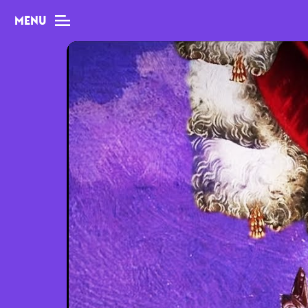
MENU
MAG
Dossiers
Tops
Interviews
Chroniques
Sorties
Newsletter