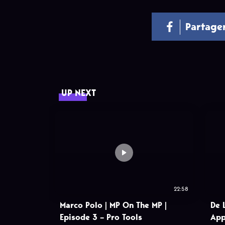
Partage
UP NEXT
22:58
Marco Polo | MP On The MP |
De 
Episode 3 – Pro Tools
App