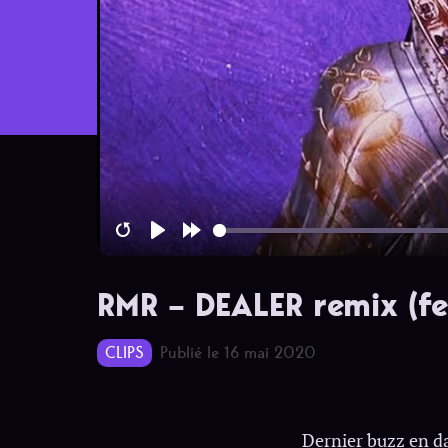
Restart
Play
Forward
10s
RMR – DEALER remix (fea
CLIPS
Publié le 16 mai 2020
Dernier buzz en da