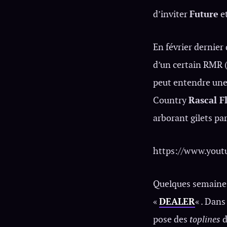
d’inviter
Future
e
En février dernier
d’un certain RMR (
peut entendre une
Country
Rascal Fl
arborant gilets pa
https://www.you
Quelques semaines 
«
DEALER
« . Dans
pose des
toplines
d