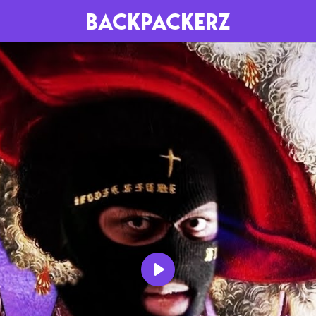
BACKPACKERZ
AGENDA
RADIO
Paris
Playlists
Festivals
Podcasts
Mixes
Play