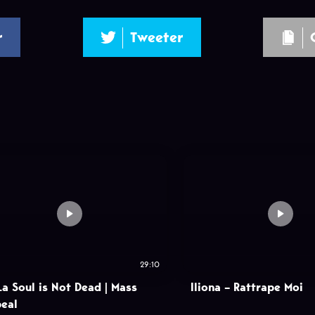
r
Tweeter
29:10
La Soul is Not Dead | Mass
Iliona – Rattrape Moi
eal