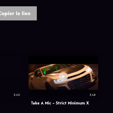
Copier le lien
3:40
3:48
Take A Mic – Strict Minimum X