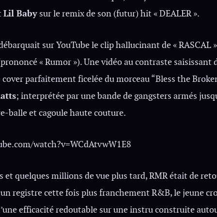
t
Lil Baby
sur le remix de son (futur) hit « DEALER ».
 débarquait sur YouTube le clip hallucinant de « RASCAL »
prononcé « Rumor »). Une vidéo au contraste saisissant 
 cover parfaitement ficelée du morceau “Bless the Brok
atts
; interprétée par une bande de gangsters armés jusq
re-balle et cagoule haute couture.
tube.com/watch?v=WCdAtvwW1E8
et quelques millions de vue plus tard, RMR était de ret
 un registre cette fois plus franchement R&B, le jeune c
’une efficacité redoutable sur une instru construite auto