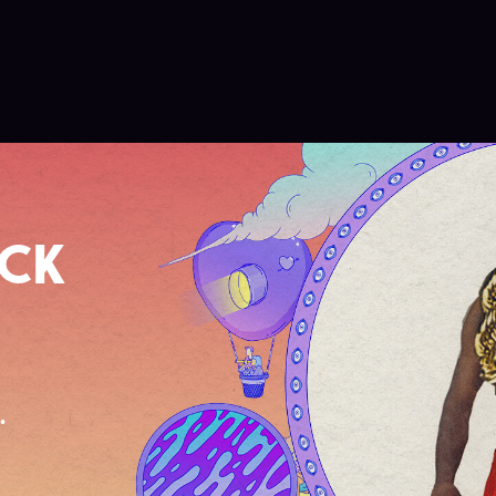
OCK
.