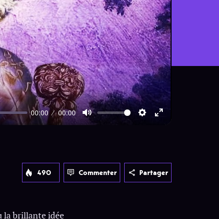
00:00
00:00
Mute
Settings
Enter
fullscreen
490
Commenter
Partager
 la brillante idée