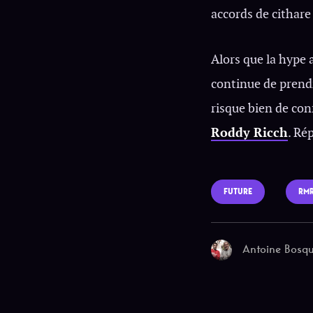
accords de cithare 
Alors que la hype 
continue de prendr
risque bien de con
Roddy Ricch
. Ré
FUTURE
RM
Antoine Bosq