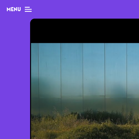
MENU
MAG
Dossiers
Tops
Interviews
Chroniques
Sorties
Newsletter