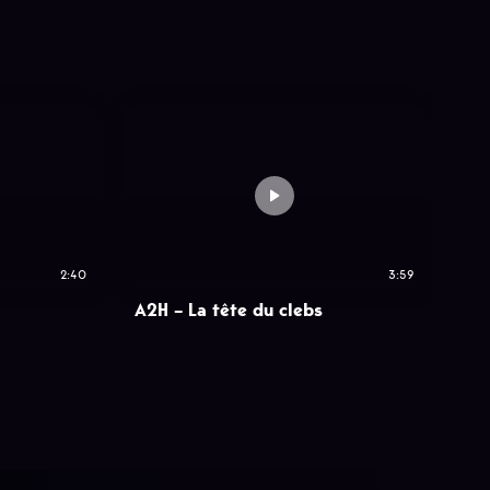
2:40
3:59
A2H – La tête du clebs