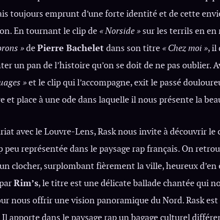
is toujours emprunt d’une forte identité et de cette envi
ion. En tournant le clip de
« Norside »
sur les terrils en en
orons »
de
Pierre Bachelet
dans son titre
« Chez moi »
, i
ter un pan de l’histoire qu’on se doit de ne pas oublier.
nuages »
et le clip qui l’accompagne, exit le passé doulour
e et place à une ode dans laquelle il nous présente la bea
iat avec le Louvre-Lens, Rask nous invite à découvrir le
p peu représentée dans le paysage rap français. On retrou
un clocher, surplombant fièrement la ville, heureux d’en 
 par
Rim’s
, le titre est une délicate ballade chantée qui
our nous offrir une vision panoramique du Nord. Rask es
. Il apporte dans le paysage rap un bagage culturel différ