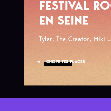
FESTIVAL R
EN SEINE
Tyler, The Creator, Miki ..
CHOPE TES PLACES