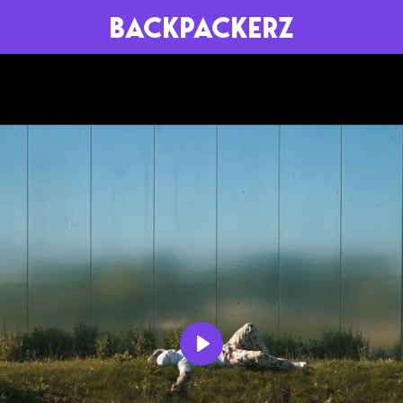
BACKPACKERZ
AGENDA
RADIO
Paris
Playlists
Festivals
Podcasts
Mixes
Play