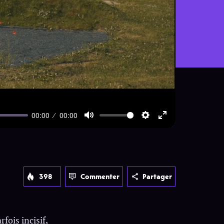
00:00
00:00
Mute
Settings
Enter
fullscreen
398
Commenter
Partager
fois incisif,