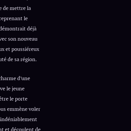
e de mettre la
 reprenant le
l démontrait déjà
 Avec son nouveau
eux et poussiéreux
uté de sa région.
 charme d’une
ve le jeune
être le porte
 nous emmène voler
t indéniablement
ent et découlent de