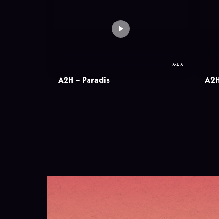
3:43
A2H – Paradis
A2H