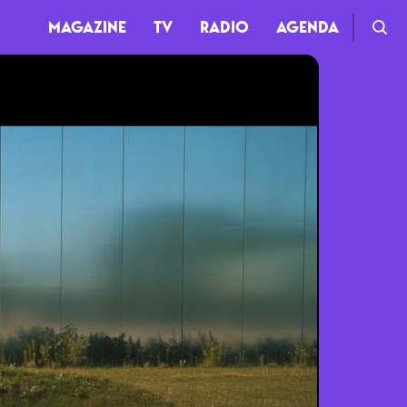
MAGAZINE
TV
RADIO
AGENDA
TV
Clips
Live
Documentaires
Web-séries