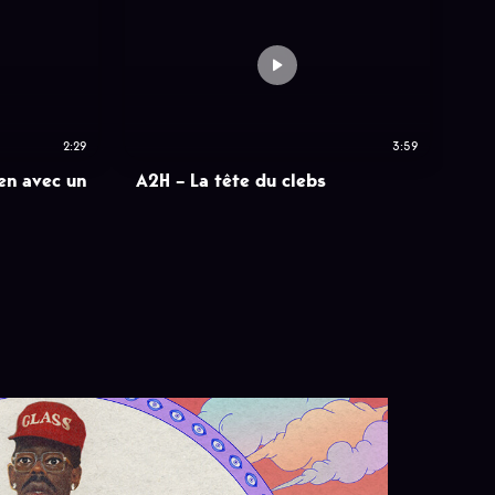
2:29
3:59
ien avec un
A2H – La tête du clebs