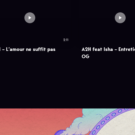
2:11
 – L’amour ne suffit pas
A2H feat Isha – Entret
OG