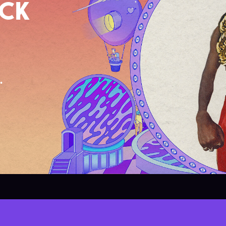
OCK
.