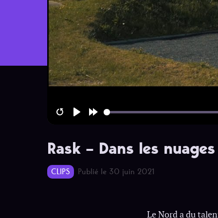
Restart
Play
Forward
10s
Rask – Dans les nuages
CLIPS
Publié le 30 juin 2021
Le Nord a du talen