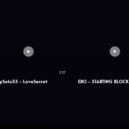
2:27
ySolo33 – LoveSecret
ERO – STARTING BLOCK