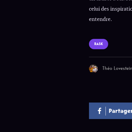
celui des inspirat
entendre.
RASK
Théo Lovestei
Partage