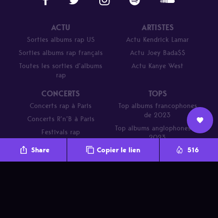
ACTU
ARTISTES
Sorties albums rap US
Actu Kendrick Lamar
Sorties albums rap français
Actu Joey Bada$$
Toutes les sorties d’albums
Actu Kanye West
rap
CONCERTS
TOPS
Concerts rap à Paris
Top albums francophones
de 2023
Concerts R’n’B à Paris
Top albums anglophones de
Festivals rap
Nous
2023
L’équipe
Contact
Newsletter
Share
Copier le lien
516
rejoindre
Parcours de DJ Mehdi en 20
titres