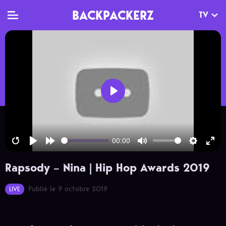
BACKPACKERZ
TV
TV
MAG
AGENDA
Clips
Dossiers
Paris
Play
Live
Tops
Festivals
Documentaires
Interviews
00:00
Restart
Play
Forward
Mute
Settings
Ente
Web-séries
Chroniques
Rapsody – Nina | Hip Hop Awards 2019
10s
full
Sorties
Publié le 9 octobre 2019
LIVE
Newsletter