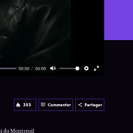
00:00
00:00
Mute
Settings
Enter
fullscreen
353
Commenter
Partager
oi du Montreuil