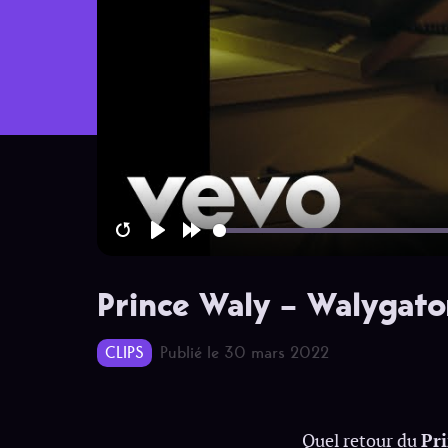
Restart
Play
Forward
10s
Prince Waly – Walygato
CLIPS
Publié le 30 mars 2022
Quel retour du
Pr