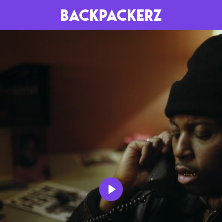
BACKPACKERZ
AGENDA
RADIO
Paris
Playlists
Festivals
Podcasts
Mixes
Play