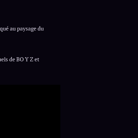
nqué au paysage du
uels de BO Y Z et