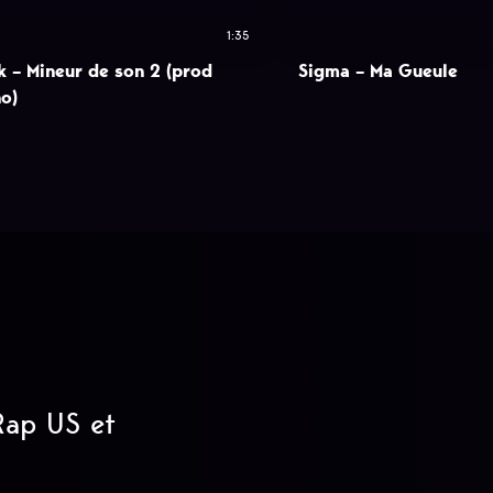
1:35
k – Mineur de son 2 (prod
Sigma – Ma Gueule
o)
 Rap US et