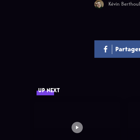
Kévin Berthou
Partage
UP NEXT