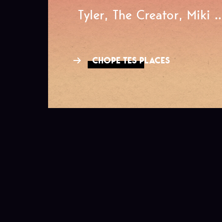
Tyler, The Creator, Miki ..
CHOPE TES PLACES