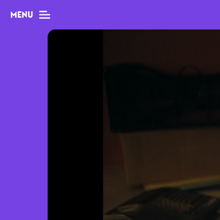
MENU
MAG
Dossiers
Tops
Interviews
Chroniques
Sorties
Newsletter