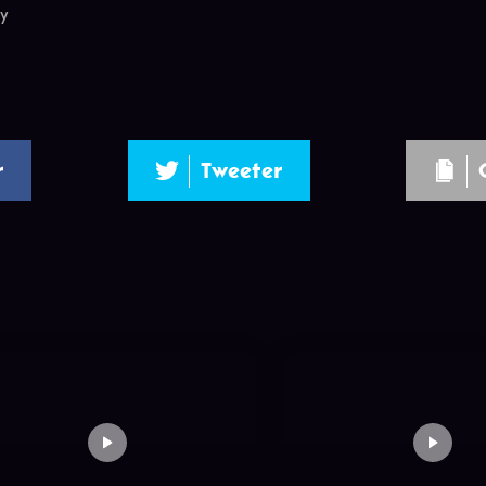
ly
r
Tweeter