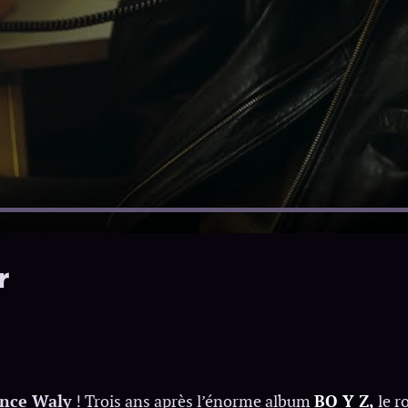
r
ince Waly
! Trois ans après l’énorme album
BO Y Z,
le r