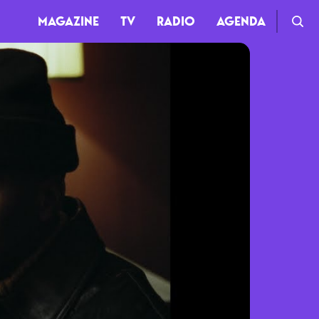
MAGAZINE
TV
RADIO
AGENDA
TV
Clips
Live
Documentaires
Web-séries