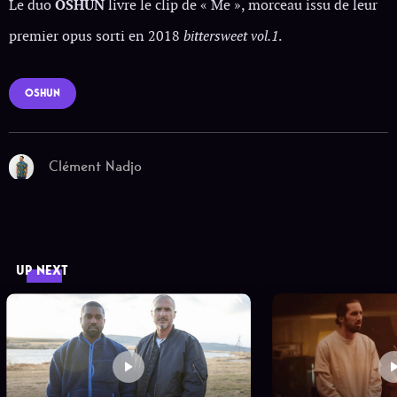
Le duo
OSHUN
livre le clip de « Me », morceau issu de leur
premier opus sorti en 2018
bittersweet vol.1
.
OSHUN
Clément Nadjo
UP NEXT