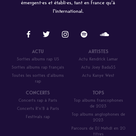
émergent·es et établi·es, tant en France qu'à
l'international.
ACTU
ARTISTES
Sorties albums rap US
Actu Kendrick Lamar
Sorties albums rap français
Actu Joey Bada$$
Toutes les sorties d’albums
Actu Kanye West
rap
CONCERTS
TOPS
Concerts rap à Paris
Top albums francophones
de 2023
Concerts R’n’B à Paris
Top albums anglophones de
Festivals rap
2023
Parcours de DJ Mehdi en 20
titres