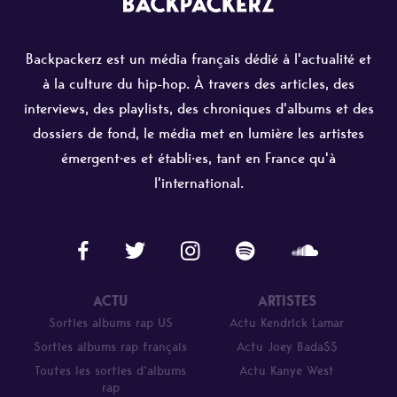
Backpackerz est un média français dédié à l'actualité et
à la culture du hip-hop. À travers des articles, des
interviews, des playlists, des chroniques d'albums et des
dossiers de fond, le média met en lumière les artistes
émergent·es et établi·es, tant en France qu'à
l'international.
ACTU
ARTISTES
Sorties albums rap US
Actu Kendrick Lamar
Sorties albums rap français
Actu Joey Bada$$
Toutes les sorties d’albums
Actu Kanye West
rap