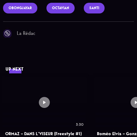
OBONGJAYAR
OCTAVIAN
SANTI
La Rédac
UP NEXT
3:30
ORMAZ – DANS L’VISEUR (Freestyle #1)
Roméo Elvis – Gon