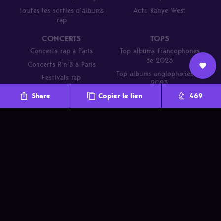
Toutes les sorties d’albums
Actu Kanye West
rap
CONCERTS
TOPS
Concerts rap à Paris
Top albums francophones
de 2023
Concerts R’n’B à Paris
Top albums anglophones de
Festivals rap
Nous
2023
L’équipe
Contact
Newsletter
Share
Copier le lien
469
rejoindre
Parcours de DJ Mehdi en 20
titres
A propos
Nous rejoindre
Promo
Contact
Crédits
Newsletter